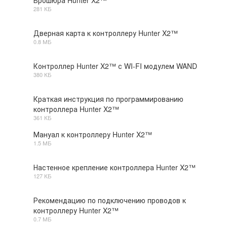
Брошюра Hunter X2™
281 КБ
PDF
Дверная карта к контроллеру Hunter X2™
0.8 МБ
PDF
Контроллер Hunter X2™ с WI-FI модулем WAND
380 КБ
PDF
Краткая инструкция по программированию
контроллера Hunter X2™
PDF
361 КБ
Мануал к контроллеру Hunter X2™
1.5 МБ
PDF
Настенное крепление контроллера Hunter X2™
127 КБ
PDF
Рекомендацию по подключению проводов к
контроллеру Hunter X2™
PDF
0.7 МБ