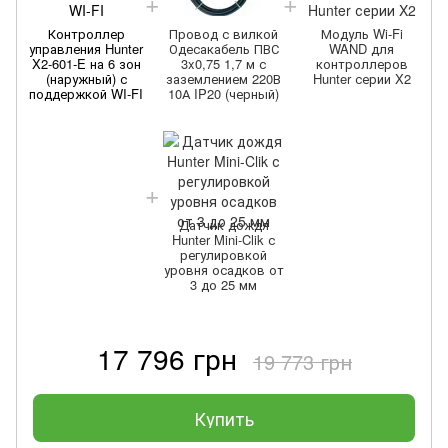
Контроллер
Провод с вилкой
Модуль Wi-Fi
управления Hunter
Одесакабель ПВС
WAND для
X2-601-E на 6 зон
3x0,75 1,7 м с
контроллеров
(наружный) с
заземлением 220В
Hunter серии X2
поддержкой WI-FI
10А IP20 (черный)
(
Датчик дождя
Hunter Mini-Clik с
регулировкой
уровня осадков от
3 до 25 мм
17 796 грн
19 773 грн
Купить