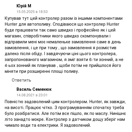
Юрій М
15.05.2025 в 18:53
Купував тут цей контролер разом із іншими компонентами
Hunter для автополиву. Сподіваюся що контролер Hunter
буде працювати так само швидко і професійно як і цей
магазин, співробітники якого швидко скомпонували і
відправили мені моє немаленьке замовлення саме в день
замовлення, і це при тому , що замовлення я розмістив
далеко після обіду. І завдячуючи ціні цього контролера,
запропонованого магазином, я зміг взяти 6-ти зонний, а не
4-ьох зонний як планував , щоби потім не прийшлося його
міняти при розширенні площі поливу.
Ответить
Василь Семенюк
14.08.2021 в 23:01
Повністю задоволений цим контролером. Hunter, як завжди,
на висоті. Працює чітко. З програмуванням спочатку треба
було розібратися. Але потім все пішло, як по маслу. Нинішнє
літо занадто мокре. Контролер з датчиком дощу зберіг нам
чимало води та електрики. Я задоволений.