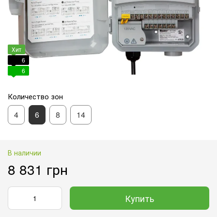
Хит
6
6
Количество зон
4
6
8
14
В наличии
8 831 грн
Купить