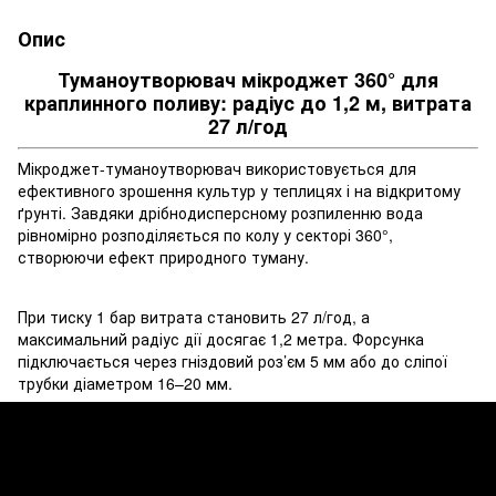
Опис
Туманоутворювач мікроджет 360° для
краплинного поливу: радіус до 1,2 м, витрата
27 л/год
Мікроджет-туманоутворювач використовується для
ефективного зрошення культур у теплицях і на відкритому
ґрунті. Завдяки дрібнодисперсному розпиленню вода
рівномірно розподіляється по колу у секторі 360°,
створюючи ефект природного туману.
При тиску 1 бар витрата становить 27 л/год, а
максимальний радіус дії досягає 1,2 метра. Форсунка
підключається через гніздовий роз’єм 5 мм або до сліпої
трубки діаметром 16–20 мм.