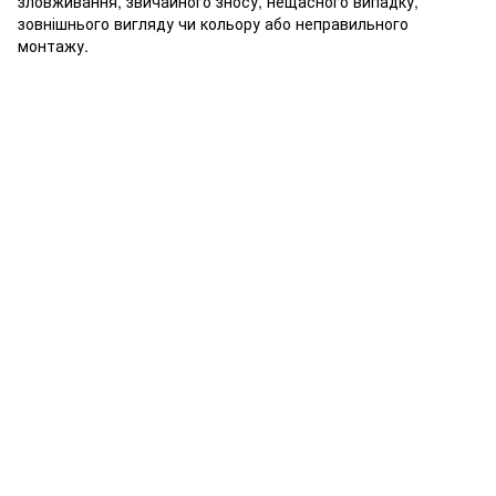
зловживання, звичайного зносу, нещасного випадку,
зовнішнього вигляду чи кольору або неправильного
монтажу.