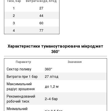
Тиск, бар
Витрата води, л/год
1
27
2
44
3
60
4
77
Характеристики туманоутворювача мікроджет
360°
Параметр
Значення
Сектор поливу
360°
Витрата при 1 бар
27 л/год
Максимальний
до 1,2 м
радіус зрошення
Рекомендований
2–4 бар
робочий тиск
Мінімальний
від 0,5 бар