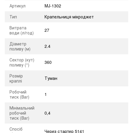
Артикул
MJ-1302
Тип
Крапельниця мікроджет
Витрата
27
води (л/год)
Діаметр
2.4
поливу (м)
Сектор (кут)
360
поливу (°)
Розмір
Туман
краплі
Робочий
1
тиск (Bar)
Мінімальний
робочий
0,4
тиск (Bar)
Спосіб
Через стартер 5141