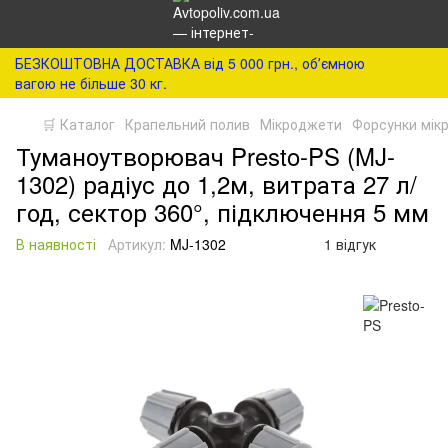
БЕЗКОШТОВНА ДОСТАВКА від 5 000 грн., обʼємною
вагою не більше 30 кг.
🛒 Каталог
Крапельний полив
Мікроджети
Форсунки мік
Туманоутворювач Presto-PS (MJ-
1302) радіус до 1,2м, витрата 27 л/
год, сектор 360°, підключення 5 мм
В наявності
Артикул:
MJ-1302
1 відгук