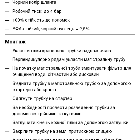
Чорний колір шланга
Робочий тиск: до 4 бар
100% стійкість до поломок
УФА-стійкий, чорний вуглець = 2,5%
Монтаж
Укласти гілки крапельної трубки вздовж рядів
Перпендикулярно рядам укласти магістральну трубу
На початку магістральної труби змонтувати фільтр для
очищення води. сітчастий або дисковий
З'єднати трубку з магістральною трубою за допомогою
стартерів або кранів
Одягнути трубку на стартер
За необхідності провести розведення трубки за
допомогою трійників та куточків
Заглушити кінець кожної гілки за допомогою заглушки
Закріпити трубку на землі притискною спицею
У разі механічного пошкодження крапельної трубки