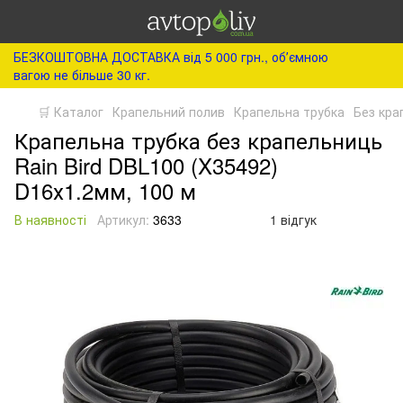
БЕЗКОШТОВНА ДОСТАВКА від 5 000 грн., обʼємною
вагою не більше 30 кг.
🛒 Каталог
Крапельний полив
Крапельна трубка
Без кра
Крапельна трубка без крапельниць
Rain Bird DBL100 (X35492)
D16х1.2мм, 100 м
В наявності
Артикул:
3633
1 відгук