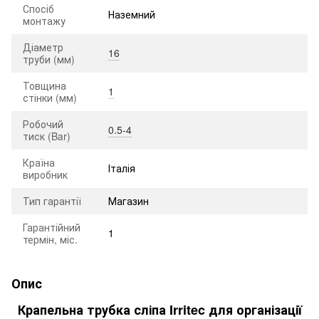
Спосіб
Наземний
монтажу
Діаметр
16
труби (мм)
Товщина
1
стінки (мм)
Робочий
0.5-4
тиск (Bar)
Країна
Італія
виробник
Тип гарантії
Магазин
Гарантійний
1
термін, міс.
Опис
Крапельна трубка сліпа Irritec для організації