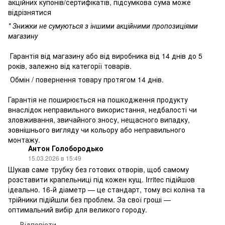
акційних купонів/сертифікатів, підсумкова сума може
відрізнятися
* Знижки не сумуються з іншими акційними пропозиціями
магазину
Гарантія від магазину або від виробника від 14 днів до 5
років, залежно від категорії товарів.
Обмін / повернення товару протягом 14 днів.
Гарантія не поширюється на пошкодження продукту
внаслідок неправильного використання, недбалості чи
зловживання, звичайного зносу, нещасного випадку,
зовнішнього вигляду чи кольору або неправильного
монтажу.
Антон Голобородько
15.03.2026 в 15:49
Шукав саме трубку без готових отворів, щоб самому
розставити крапельниці під кожен кущ. Irritec підійшов
ідеально. 16-й діаметр — це стандарт, тому всі коліна та
трійники підійшли без проблем. За свої гроші —
оптимальний вибір для великого городу.
Відповісти