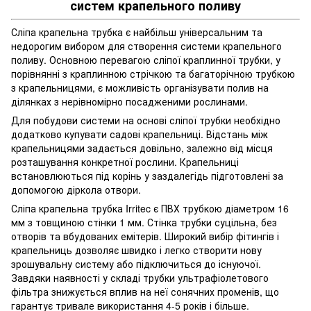
систем крапельного поливу
Сліпа крапельна трубка є найбільш універсальним та
недорогим вибором для створення системи крапельного
поливу. Основною перевагою сліпої краплинної трубки, у
порівнянні з краплинною стрічкою та багаторічною трубкою
з крапельницями, є можливість організувати полив на
ділянках з нерівномірно посадженими рослинами.
Для побудови системи на основі сліпої трубки необхідно
додатково купувати садові крапельниці. Відстань між
крапельницями задається довільно, залежно від місця
розташування конкретної рослини. Крапельниці
встановлюються під корінь у заздалегідь підготовлені за
допомогою діркола отвори.
Сліпа крапельна трубка Irritec є ПВХ трубкою діаметром 16
мм з товщиною стінки 1 мм. Стінка трубки суцільна, без
отворів та вбудованих емітерів. Широкий вибір фітингів і
крапельниць дозволяє швидко і легко створити нову
зрошувальну систему або підключиться до існуючої.
Завдяки наявності у складі трубки ультрафіолетового
фільтра знижується вплив на неї сонячних променів, що
гарантує тривале використання 4-5 років і більше.