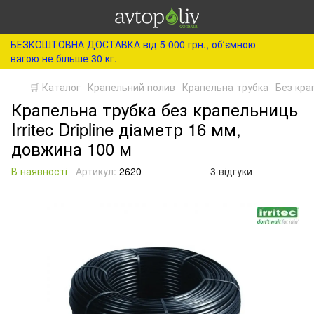
БЕЗКОШТОВНА ДОСТАВКА від 5 000 грн., обʼємною
вагою не більше 30 кг.
🛒 Каталог
Крапельний полив
Крапельна трубка
Без кра
Крапельна трубка без крапельниць
Irritec Dripline діаметр 16 мм,
довжина 100 м
В наявності
Артикул:
2620
3 відгуки