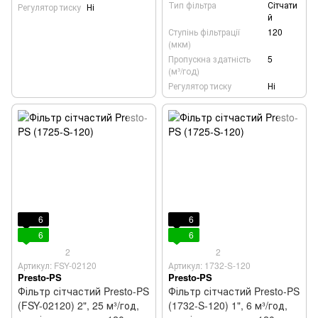
Тип фільтра
Сітчати
Регулятор тиску
Ні
й
Ступінь фільтрації
120
(мкм)
Пропускна здатність
5
(м³/год)
Регулятор тиску
Ні
6
6
6
6
2
2
Артикул: FSY-02120
Артикул: 1732-S-120
Presto-PS
Presto-PS
Фільтр сітчастий Presto-PS
Фільтр сітчастий Presto-PS
(FSY-02120) 2", 25 м³/год,
(1732-S-120) 1", 6 м³/год,