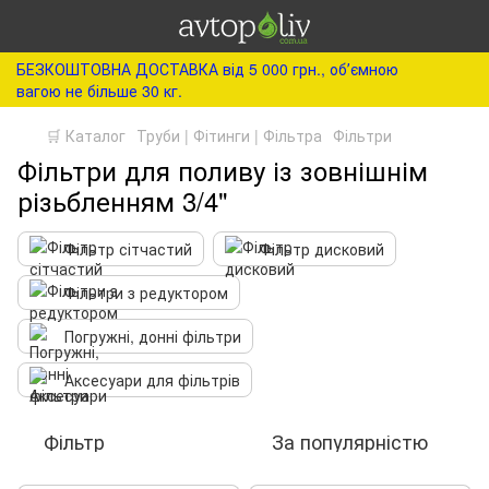
БЕЗКОШТОВНА ДОСТАВКА від 5 000 грн., обʼємною
вагою не більше 30 кг.
🛒 Каталог
Труби | Фітинги | Фільтра
Фільтри
Фільтри для поливу із зовнішнім
різьбленням 3/4"
Фільтр сітчастий
Фільтр дисковий
Фільтри з редуктором
Погружні, донні фільтри
Аксесуари для фільтрів
Фільтр
За популярністю