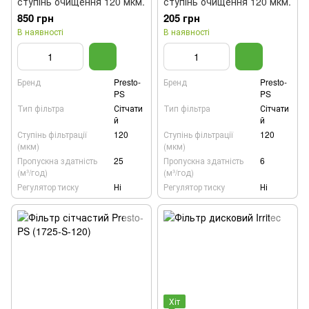
ступінь очищення 120 мкм.
ступінь очищення 120 мкм.
850 грн
205 грн
В наявності
В наявності
Бренд
Presto-
Бренд
Presto-
PS
PS
Тип фільтра
Сітчати
Тип фільтра
Сітчати
й
й
Ступінь фільтрації
120
Ступінь фільтрації
120
(мкм)
(мкм)
Пропускна здатність
25
Пропускна здатність
6
(м³/год)
(м³/год)
Регулятор тиску
Ні
Регулятор тиску
Ні
Хіт