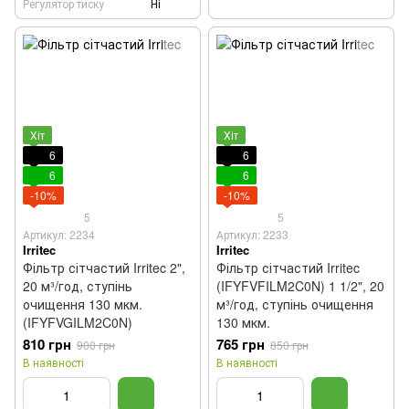
Регулятор тиску
Ні
Хіт
Хіт
6
6
6
6
-10%
-10%
5
5
Артикул: 2234
Артикул: 2233
Irritec
Irritec
Фільтр сітчастий Irritec 2",
Фільтр сітчастий Irritec
20 м³/год, ступінь
(IFYFVFILM2C0N) 1 1/2", 20
очищення 130 мкм.
м³/год, ступінь очищення
(IFYFVGILM2C0N)
130 мкм.
810 грн
765 грн
900 грн
850 грн
В наявності
В наявності