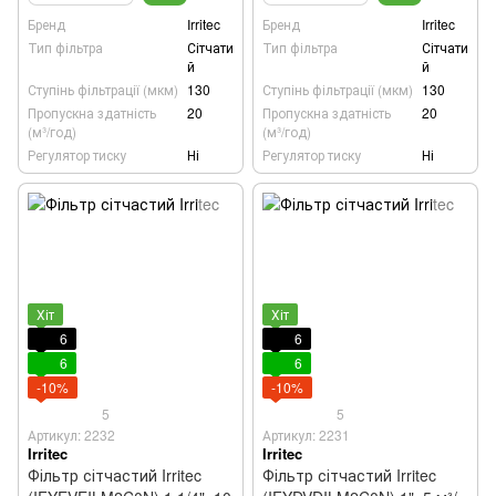
Бренд
Irritec
Бренд
Irritec
Тип фільтра
Сітчати
Тип фільтра
Сітчати
й
й
Ступінь фільтрації (мкм)
130
Ступінь фільтрації (мкм)
130
Пропускна здатність
20
Пропускна здатність
20
(м³/год)
(м³/год)
Регулятор тиску
Ні
Регулятор тиску
Ні
Хіт
Хіт
6
6
6
6
-10%
-10%
5
5
Артикул: 2232
Артикул: 2231
Irritec
Irritec
Фільтр сітчастий Irritec
Фільтр сітчастий Irritec