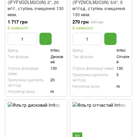
(IFYFVGDLM2C0N) 2", 20
(IFYDVCILM2C0N) 3/4", 5
м³/г, ступінь очищення 130
м³/год, ступінь очищення
мкм.
130 мкм.
1 717 грн
270 грн
300 грн
В наявності
В наявності
Бренд
Irritec
Бренд
Irritec
Тип фільтра
Дисков
Тип фільтра
Сітчати
ий
й
Ступінь фільтрації
130
Ступінь фільтрації (мкм)
130
(мкм)
Пропускна здатність
5
Пропускна здатність
20
(м³/год)
(м³/год)
Регулятор тиску
Ні
Регулятор тиску
Ні
Хіт