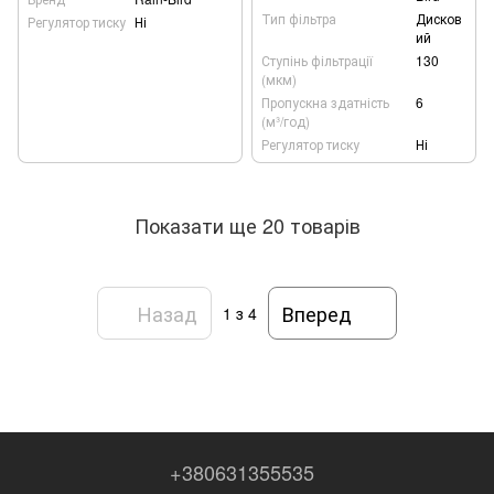
Тип фільтра
Дисков
Регулятор тиску
Ні
ий
Ступінь фільтрації
130
(мкм)
Пропускна здатність
6
(м³/год)
Регулятор тиску
Ні
Показати ще 20 товарів
Назад
Вперед
1
з 4
+380631355535