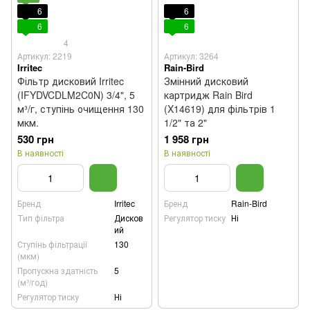
6
6
6
6
4
Артикул: 2219
Артикул: 3264
Irritec
Rain-Bird
Фільтр дисковий Irritec
Змінний дисковий
(IFYDVCDLM2C0N) 3/4", 5
картридж Rain Bird
м³/г, ступінь очищення 130
(X14619) для фільтрів 1
мкм.
1/2" та 2"
530 грн
1 958 грн
В наявності
В наявності
Бренд
Irritec
Бренд
Rain-Bird
Тип фільтра
Дисков
Регулятор тиску
Ні
ий
Ступінь фільтрації
130
(мкм)
Пропускна здатність
5
(м³/год)
Регулятор тиску
Ні