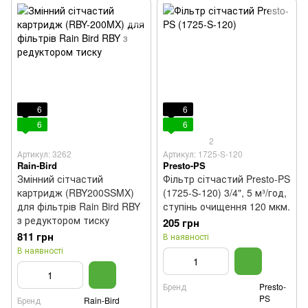
6
6
6
6
2
Артикул: 3262
Артикул: 1725-S-120
Rain-Bird
Presto-PS
Змінний сітчастий
Фільтр сітчастий Presto-PS
картридж (RBY200SSMX)
(1725-S-120) 3/4", 5 м³/год,
для фільтрів Rain Bird RBY
ступінь очищення 120 мкм.
з редуктором тиску
205 грн
811 грн
В наявності
В наявності
Бренд
Presto-
PS
Бренд
Rain-Bird