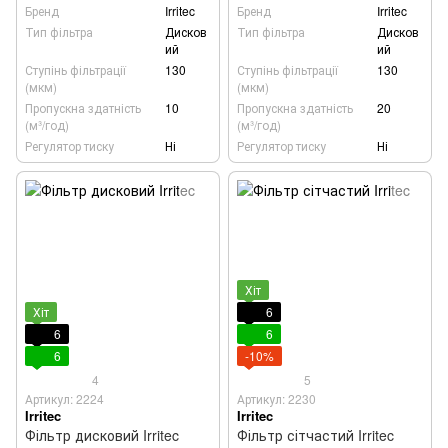
Бренд
Irritec
Бренд
Irritec
Тип фільтра
Дисков
Тип фільтра
Дисков
ий
ий
Ступінь фільтрації
130
Ступінь фільтрації
130
(мкм)
(мкм)
Пропускна здатність
10
Пропускна здатність
20
(м³/год)
(м³/год)
Регулятор тиску
Ні
Регулятор тиску
Ні
Хіт
Хіт
6
6
6
6
-10%
4
5
Артикул: 2224
Артикул: 2230
Irritec
Irritec
Фільтр дисковий Irritec
Фільтр сітчастий Irritec