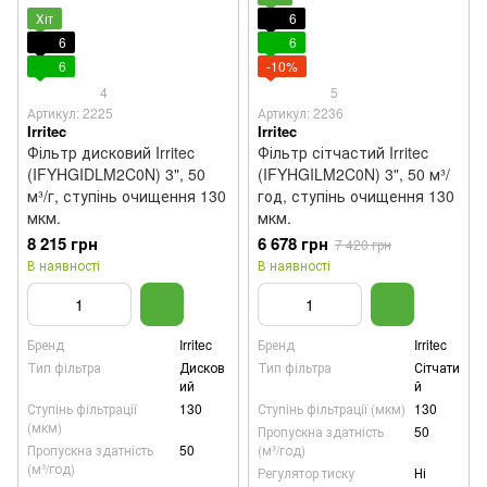
Хіт
6
6
6
6
-10%
4
5
Артикул: 2225
Артикул: 2236
Irritec
Irritec
Фільтр дисковий Irritec
Фільтр сітчастий Irritec
(IFYHGIDLM2C0N) 3", 50
(IFYHGILM2C0N) 3", 50 м³/
м³/г, ступінь очищення 130
год, ступінь очищення 130
мкм.
мкм.
8 215 грн
6 678 грн
7 420 грн
В наявності
В наявності
Бренд
Irritec
Бренд
Irritec
Тип фільтра
Дисков
Тип фільтра
Сітчати
ий
й
Ступінь фільтрації
130
Ступінь фільтрації (мкм)
130
(мкм)
Пропускна здатність
50
Пропускна здатність
50
(м³/год)
(м³/год)
Регулятор тиску
Ні