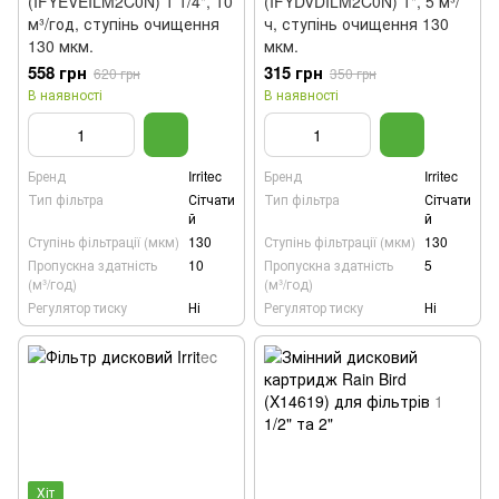
(IFYEVEILM2C0N) 1 1/4", 10
(IFYDVDILM2C0N) 1", 5 м³/
м³/год, ступінь очищення
ч, ступінь очищення 130
130 мкм.
мкм.
558 грн
315 грн
620 грн
350 грн
В наявності
В наявності
Бренд
Irritec
Бренд
Irritec
Тип фільтра
Сітчати
Тип фільтра
Сітчати
й
й
Ступінь фільтрації (мкм)
130
Ступінь фільтрації (мкм)
130
Пропускна здатність
10
Пропускна здатність
5
(м³/год)
(м³/год)
Регулятор тиску
Ні
Регулятор тиску
Ні
Хіт