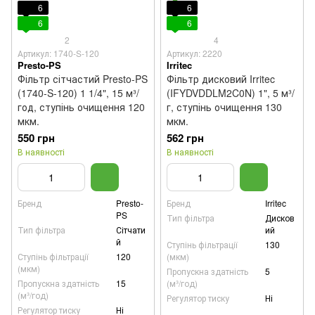
6
6
6
6
2
4
Артикул: 1740-S-120
Артикул: 2220
Presto-PS
Irritec
Фільтр сітчастий Presto-PS
Фільтр дисковий Irritec
(1740-S-120) 1 1/4", 15 м³/
(IFYDVDDLM2C0N) 1", 5 м³/
год, ступінь очищення 120
г, ступінь очищення 130
мкм.
мкм.
550 грн
562 грн
В наявності
В наявності
Бренд
Presto-
Бренд
Irritec
PS
Тип фільтра
Дисков
Тип фільтра
Сітчати
ий
й
Ступінь фільтрації
130
Ступінь фільтрації
120
(мкм)
(мкм)
Пропускна здатність
5
Пропускна здатність
15
(м³/год)
(м³/год)
Регулятор тиску
Ні
Регулятор тиску
Ні