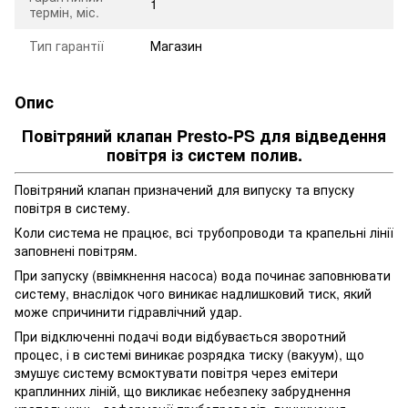
1
термін, міс.
Тип гарантії
Магазин
Опис
Повітряний клапан Presto-PS для відведення
повітря із систем полив.
Повітряний клапан призначений для випуску та впуску
повітря в систему.
Коли система не працює, всі трубопроводи та крапельні лінії
заповнені повітрям.
При запуску (ввімкнення насоса) вода починає заповнювати
систему, внаслідок чого виникає надлишковий тиск, який
може спричинити гідравлічний удар.
При відключенні подачі води відбувається зворотний
процес, і в системі виникає розрядка тиску (вакуум), що
змушує систему всмоктувати повітря через емітери
краплинних ліній, що викликає небезпеку забруднення