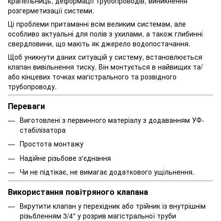
крапельниць, деформації трубопроводів, виникнення
розгерметизації системи.
Ці проблеми притаманні всім великим системам, але
особливо актуальні для полів з ухилами, а також глибинні
свердловини, що мають як джерело водопостачання.
Щоб уникнути даних ситуацій у систему, встановлюється
клапан вивільнення тиску. Він монтується в найвищих та/
або кінцевих точках магістрального та розвідного
трубопроводу.
Переваги
Виготовлені з первинного матеріалу з додаванням УФ-
стабілізатора
Простота монтажу
Надійне різьбове з'єднання
Чи не підтікає, не вимагає додаткового ущільнення.
Використання повітряного клапана
Вкрутити клапан у перехідник або трійник із внутрішнім
різьбленням 3/4" у розрив магістральної труби