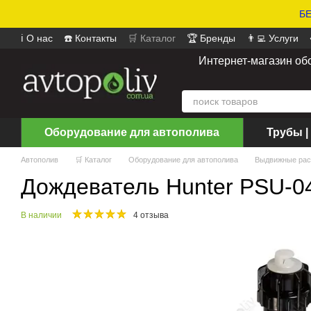
БЕ
ℹ️ О нас
☎️ Контакты
🛒 Каталог
🏆 Бренды
👨‍💻 Услуги
📄 Оферта
📝 Отзывы о магазине
Интернет-магазин об
Оборудование для автополива
Трубы |
Автополив
🛒 Каталог
Оборудование для автополива
Выдвижные рас
Дождеватель Hunter PSU-04
В наличии
4 отзыва