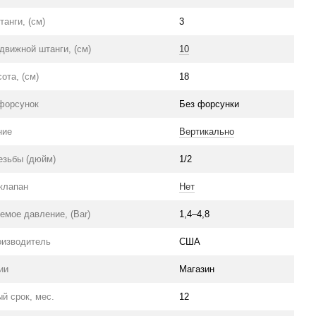
анги, (см)
3
движной штанги, (см)
10
ота, (см)
18
форсунок
Без форсунки
er PSU-
Фильтр для дождевателя
Н=10см.,
Hunter PSU (162900SP)
ние
Вертикально
44 грн
езьбы (дюйм)
1/2
154 грн
Купить
клапан
Нет
емое давление, (Bar)
1,4–4,8
оизводитель
США
ии
Магазин
й срок, мес.
12