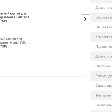
Диаметр шт
Высота вы
Общая выс
Комплект 
ный клапан для
Дождеватель Hunt
вателя Hunter PSU
04 без форсунки, 
Подключе
37SP)
1/2"
110 грн
Диаметр р
149 грн
Обратный 
Рекоменду
Страна пр
Тип гарант
Гарантийны