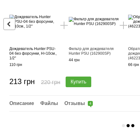
Дождеватель Hunter PSU-
Фильтр для дождевателя
Обрат
04 без форсунки, Н=10см.,
Hunter PSU (162900SP)
дожде
1/2"
(4622
44 грн
110 грн
66 грн
213 грн
220 грн
Купить
Описание
Файлы
Отзывы
4