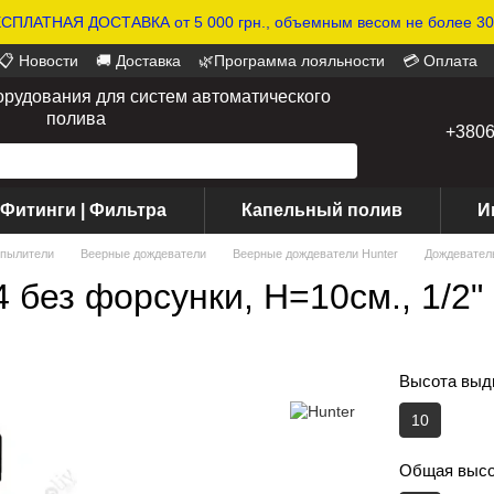
СПЛАТНАЯ ДОСТАВКА от 5 000 грн., объемным весом не более 30 
📋 Новости
🚚 Доставка
🌿Программа лояльности
💳 Оплата
орудования для систем автоматического
полива
+380
 Фитинги | Фильтра
Капельный полив
И
пылители
Веерные дождеватели
Веерные дождеватели Hunter
Дождеватель
 без форсунки, Н=10см., 1/2"
Высота выдв
10
Общая высот