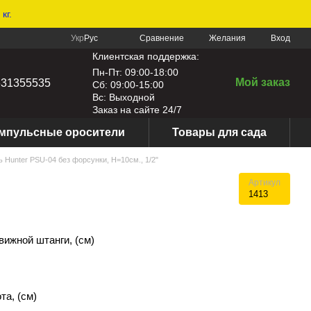
кг.
Сравнение
Укр
Рус
Желания
Вход
Клиентская поддержка:
Пн-Пт: 09:00-18:00
Мой заказ
631355535
Сб: 09:00-15:00
Вс: Выходной
Заказ на сайте 24/7
мпульсные оросители
Товары для сада
 Hunter PSU-04 без форсунки, Н=10см., 1/2"
Артикул
1413
ижной штанги, (см)
а, (см)