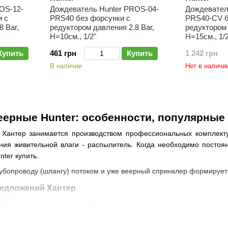
OS-12-
Дождеватель Hunter PROS-04-
Дождевател
 с
PRS40 без форсунки с
PRS40-CV б
8 Bar,
редуктором давления 2.8 Bar,
редуктором 
H=10см., 1/2"
H=15см., 1/2
Купить
461 грн
Купить
1 242 грн
В наличии
Нет в наличи
ерные Hunter: особенности, популярные
 Хантер занимается производством профессиональных комплект
ния живительной влаги - распылитель. Когда необходимо постоян
ter купить.
убопроводу (шлангу) потоком и уже веерный спринклер формирует 
едложений Хантер
ей подходят для клумб, грядок, газонов, различных
й (полей для гольфа, стадионов и пр.). Разбрызгиватели
ены в интересном исполнении - с выдвижной штангой до 30 см в 