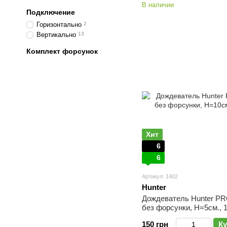
В наличии
Подключение
Горизонтально
2
Вертикально
13
Комплект форсунок
Хит
6
6
Артикул: 1402
Hunter
Дождеватель Hunter P
без форсунки, Н=5см., 1
150 грн
Ку