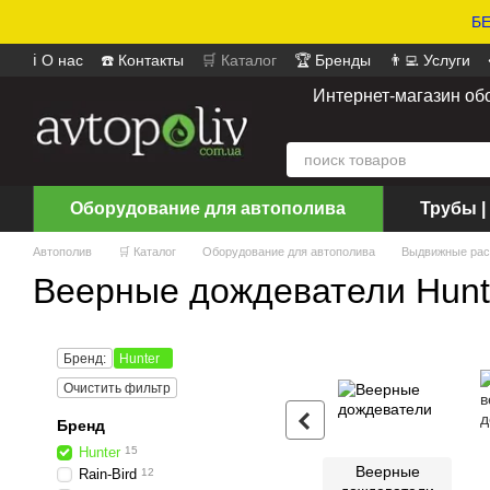
БЕ
ℹ️ О нас
☎️ Контакты
🛒 Каталог
🏆 Бренды
👨‍💻 Услуги
📄 Оферта
📝 Отзывы о магазине
Интернет-магазин об
Оборудование для автополива
Трубы |
Автополив
🛒 Каталог
Оборудование для автополива
Выдвижные рас
Веерные дождеватели Hunt
Бренд:
Hunter
Очистить фильтр
Бренд
Hunter
15
Веерные
Rain-Bird
12