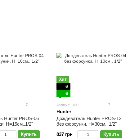
Хит
6
6
7
7
Артикул: 1409
Hunter
ь Hunter PROS-06
Дождеватель Hunter PROS-12
и, Н=15см.,1/2"
без форсунки, H=30см., 1/2"
Купить
837 грн
Купить