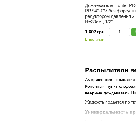
Дождеватель Hunter PR
PRS40-CV без форсунки
редуктором давления 2.
H=30см., 1/2"
1 602 грн
В наличии
Распылители ве
Американская компания
Конечный пункт следова
веерные дождеватели Hun
Жидкость подается по тр
Универсальность пр
Веерный тип оросител
коммерческих территори
веерные Hunter предлож