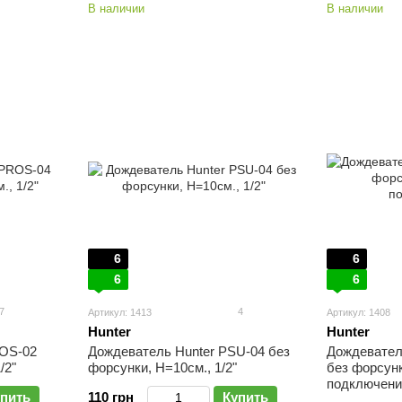
В наличии
В наличии
6
6
6
6
7
4
Артикул: 1413
Артикул: 1408
Hunter
Hunter
ROS-02
Дождеватель Hunter PSU-04 без
Дождевател
/2"
форсунки, Н=10см., 1/2"
без форсун
подключение
пить
110 грн
Купить