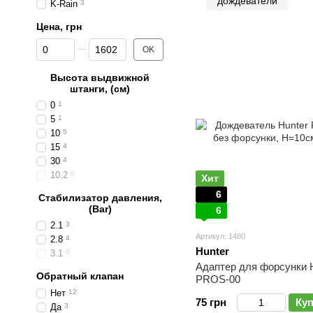
дождеватели
K-Rain
3
д
Цена, грн
От Цена, грн
До Цена, грн
OK
Высота выдвижной
штанги, (см)
0
1
5
1
10
5
15
4
30
4
10,2
0
Хит
6
Стабилизатор давления,
(Bar)
6
2.1
3
Артикул: 1480
2.8
4
Hunter
3.1
0
Адаптер для форсунки 
Обратный клапан
PROS-00
Нет
12
75 грн
Ку
Да
3