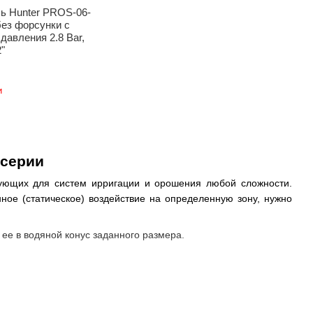
ь Hunter PROS-06-
ез форсунки с
давления 2.8 Bar,
"
и
 серии
ующих для систем ирригации и орошения любой сложности.
ное (статическое) воздействие на определенную зону, нужно
ее в водяной конус заданного размера.
высоту. Небольшой размер оправдан для минимизации расхода