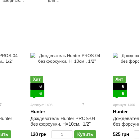
веерных
для
ождевателей
дождевателей
Хит
Хит
6
6
6
6
7
7
Артикул: 1403
Артикул: 1406
Hunter
Hunter
Hunter
Дождеватель Hunter PROS-04
Дождевател
без форсунки, Н=10см., 1/2"
без форсунк
пить
128 грн
Купить
525 грн