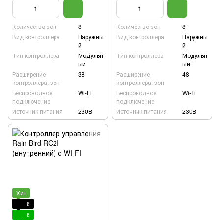
Количество зон
8
Количество зон
8
Вид контроллера
Наружны
Вид контроллера
Наружны
й
й
Тип контроллера
Модульн
Тип контроллера
Модульн
ый
ый
Расширение
38
Расширение
48
контроллера, зон
контроллера, зон
Беспроводное
Wi-Fi
Беспроводное
Wi-Fi
подключение
подключение
Источник питания
230B
Источник питания
230B
Хит
6
6