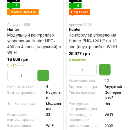
6
6
Рекомендуем 👍
Под заказ
5
Артикул: 1009
Артикул: 1028
Hunter
Hunter
Модульный контроллер
Контроллер управления
управления Hunter HPC-
Hunter PHC-1201iE на 12
400 на 4 зоны (наружний) с
зон (внуртрений) с WI-FI
WI-FI
25 077 грн
16 608 грн
В наличии
В наличии
Количество зон
12
Количество зон
4
Вид контроллера
Внутрений
Вид контроллера
Наружны
Тип контроллера
Фиксиров
й
аный
Тип контроллера
Модульн
Расширение
Нет
ый
контроллера, зон
Расширение
23
Беспроводное
Wi-Fi
контроллера, зон
подключение
Беспроводное
Wi-Fi
Источник питания
230B