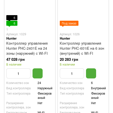
6
6
Под заказ
1
Артикул: 1029
Артикул: 1026
Hunter
Hunter
Контроллер управления
Контроллер управления
Hunter PHC-2401E на 24
Hunter PHC-601iE на 6 зон
зоны (наружний) с WI-FI
(внутрений) с WI-FI
47 028 грн
20 283 грн
В наличии
В наличии
Количество зон
24
Количество зон
6
Вид контроллера
Наружный
Вид контроллера
Внутрений
Тип контроллера
Фиксиров
Тип контроллера
Фиксиров
аный
аный
Расширение
Нет
Расширение
Нет
контроллера, зон
контроллера, зон
Беспроводное
Wi-Fi
Беспроводное
Wi-Fi