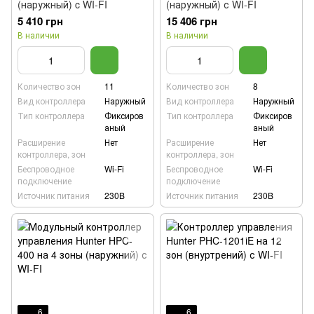
(наружный) c WI-FI
(наружный) с WI-FI
5 410 грн
15 406 грн
В наличии
В наличии
Количество зон
11
Количество зон
8
Вид контроллера
Наружный
Вид контроллера
Наружный
Тип контроллера
Фиксиров
Тип контроллера
Фиксиров
аный
аный
Расширение
Нет
Расширение
Нет
контроллера, зон
контроллера, зон
Беспроводное
Wi-Fi
Беспроводное
Wi-Fi
подключение
подключение
Источник питания
230B
Источник питания
230B
6
6