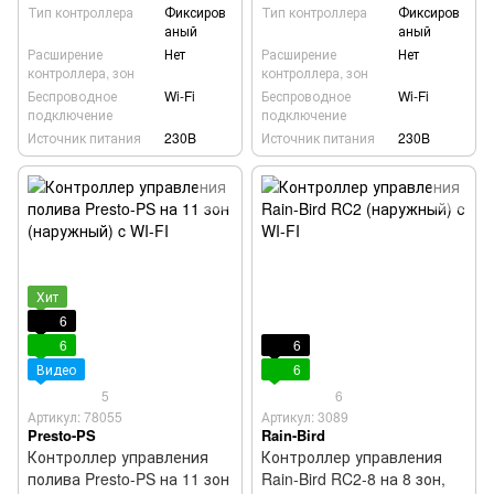
Тип контроллера
Фиксиров
Тип контроллера
Фиксиров
аный
аный
Расширение
Нет
Расширение
Нет
контроллера, зон
контроллера, зон
Беспроводное
Wi-Fi
Беспроводное
Wi-Fi
подключение
подключение
Источник питания
230B
Источник питания
230B
Хит
6
6
6
Видео
6
5
6
Артикул: 78055
Артикул: 3089
Presto-PS
Rain-Bird
Контроллер управления
Контроллер управления
полива Presto-PS на 11 зон
Rain-Bird RC2-8 на 8 зон,