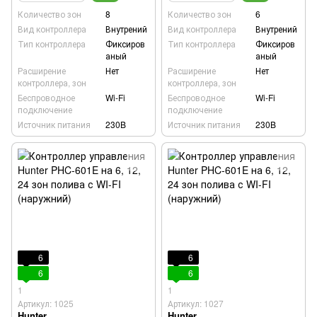
Количество зон
8
Количество зон
6
Вид контроллера
Внутрений
Вид контроллера
Внутрений
Тип контроллера
Фиксиров
Тип контроллера
Фиксиров
аный
аный
Расширение
Нет
Расширение
Нет
контроллера, зон
контроллера, зон
Беспроводное
Wi-Fi
Беспроводное
Wi-Fi
подключение
подключение
Источник питания
230B
Источник питания
230B
6
6
6
6
1
1
Артикул: 1025
Артикул: 1027
Hunter
Hunter