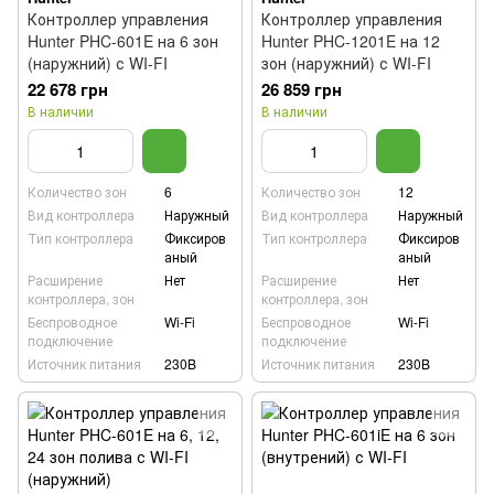
Контроллер управления
Контроллер управления
Hunter PHC-601E на 6 зон
Hunter PHC-1201E на 12
(наружний) с WI-FI
зон (наружний) с WI-FI
22 678 грн
26 859 грн
В наличии
В наличии
Количество зон
6
Количество зон
12
Вид контроллера
Наружный
Вид контроллера
Наружный
Тип контроллера
Фиксиров
Тип контроллера
Фиксиров
аный
аный
Расширение
Нет
Расширение
Нет
контроллера, зон
контроллера, зон
Беспроводное
Wi-Fi
Беспроводное
Wi-Fi
подключение
подключение
Источник питания
230B
Источник питания
230B