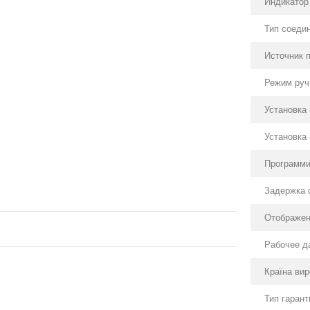
Индикатор
Тип соеди
Источник 
Режим руч
Установка
Установка
Программи
Задержка 
Отображен
Рабочее д
Країна ви
Тип гарант