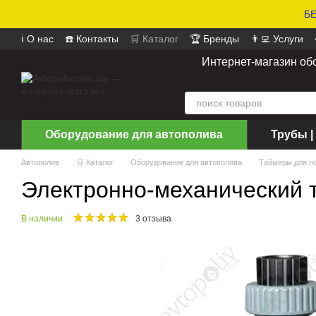
БЕ
ℹ️ О нас
☎️ Контакты
🛒 Каталог
🏆 Бренды
👨‍💻 Услуги
📄 Оферта
📝 Отзывы о магазине
Интернет-магазин об
Оборудование для автополива
Трубы |
Автополив
🛒 Каталог
Оборудование для автополива
Таймеры для п
Электронно-механический т
В наличии
3 отзыва