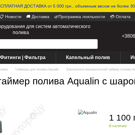
СПЛАТНАЯ ДОСТАВКА от 5 000 грн., объемным весом не более 30 
📋 Новости
🚚 Доставка
🌿Программа лояльности
💳 Оплата
орудования для систем автоматического
полива
+380
 Фитинги | Фильтра
Капельный полив
И
олива
Таймеры для полива Aqualin
Электронно-механический таймер полива Aq
аймер полива Aqualin с шаро
1 100 
В наличии