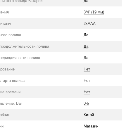
 низкого заряда батареи
Да
нения
3/4'' (19 мм)
питания
2хААА
ного полива
Да
 продолжительности полива
Да
 периодичности полива
Да
рование
Нет
старта полива
Нет
ие времени
Нет
авление, Bar
0-6
робник
Китай
ии
Магазин