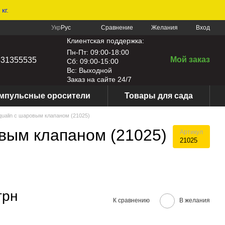
кг.
Сравнение
Укр
Рус
Желания
Вход
Клиентская поддержка:
Пн-Пт: 09:00-18:00
Мой заказ
631355535
Сб: 09:00-15:00
Вс: Выходной
Заказ на сайте 24/7
мпульсные оросители
Товары для сада
ualin с шаровым клапаном (21025)
вым клапаном (21025)
Артикул
21025
грн
К сравнению
В желания