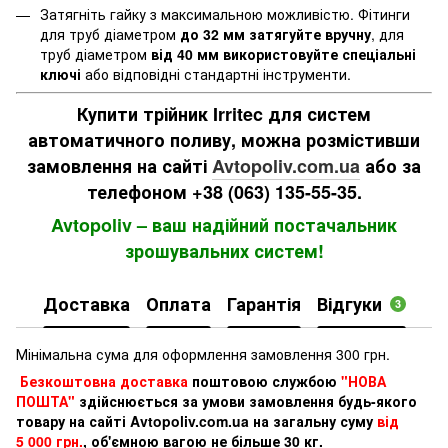
Затягніть гайку з максимальною можливістю. Фітинги
для труб діаметром
до 32 мм затягуйте вручну
, для
труб діаметром
від 40 мм використовуйте спеціальні
ключі
або відповідні стандартні інструменти.
Купити трійник Irritec для систем
автоматичного поливу, можна розмістивши
замовлення на сайті
Avtopoliv.com.ua
або за
телефоном +38 (063) 135-55-35.
Avtopoliv – ваш надійний постачальник
зрошувальних систем!
Доставка
Оплата
Гарантія
Відгуки
3
Мінімальна сума для оформлення замовлення 300 грн.
Безкоштовна доставка
поштовою службою
"НОВА
ПОШТА"
здійснюється за умови замовлення будь-якого
товару на сайті Avtopoliv.com.ua на загальну суму
від
5 000 грн.
, об'ємною вагою не більше 30 кг.