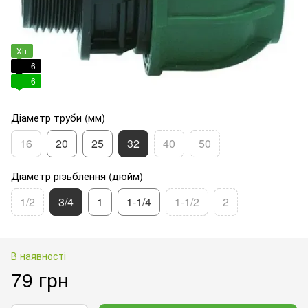
Хіт
6
6
Діаметр труби (мм)
16
20
25
32
40
50
Діаметр різьблення (дюйм)
1/2
3/4
1
1-1/4
1-1/2
2
В наявності
79 грн