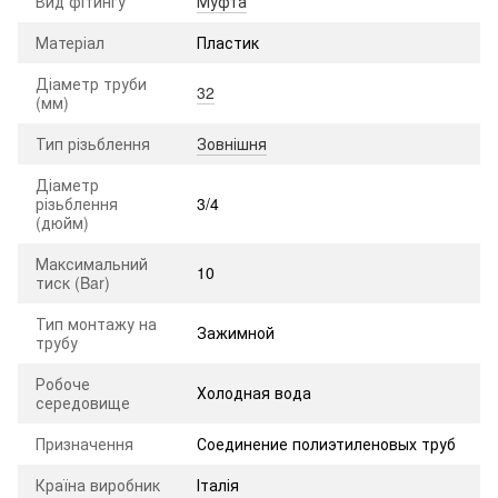
Вид фітингу
Муфта
Матеріал
Пластик
Діаметр труби
32
(мм)
Тип різьблення
Зовнішня
Діаметр
різьблення
3/4
(дюйм)
Максимальний
10
тиск (Bar)
Тип монтажу на
Зажимной
трубу
Робоче
Холодная вода
середовище
Призначення
Соединение полиэтиленовых труб
Країна виробник
Італія