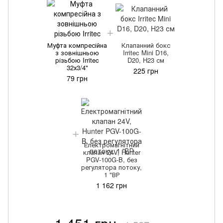
Муфта компресійна
Клапанний бокс
з зовнішньою
Irritec Mini D16,
різьбою Irritec
D20, H23 см
32х3/4"
225 грн
79 грн
Електромагнітний
клапан 24V, Hunter
PGV-100G-B, без
регулятора потоку,
1 "ВР
1 162 грн
1 451 грн