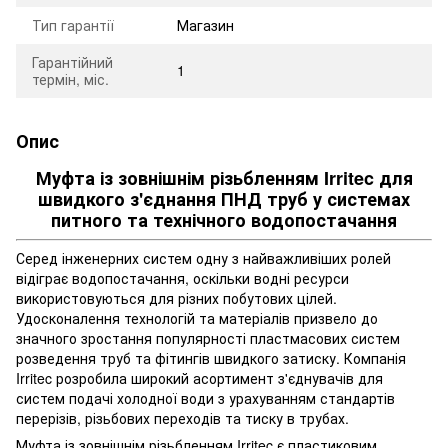
Тип гарантії
Магазин
Гарантійний
1
термін, міс.
Опис
Муфта із зовнішнім різьбленням Irritec для
швидкого з'єднання ПНД труб у системах
питного та технічного водопостачання
Серед інженерних систем одну з найважливіших ролей
відіграє водопостачання, оскільки водні ресурси
використовуються для різних побутових цілей.
Удосконалення технологій та матеріалів призвело до
значного зростання популярності пластмасових систем
розведення труб та фітингів швидкого затиску. Компанія
Irritec розробила широкий асортимент з'єднувачів для
систем подачі холодної води з урахуванням стандартів
перерізів, різьбових переходів та тиску в трубах.
Муфта із зовнішнім різьбленням Irritec є пластиковим