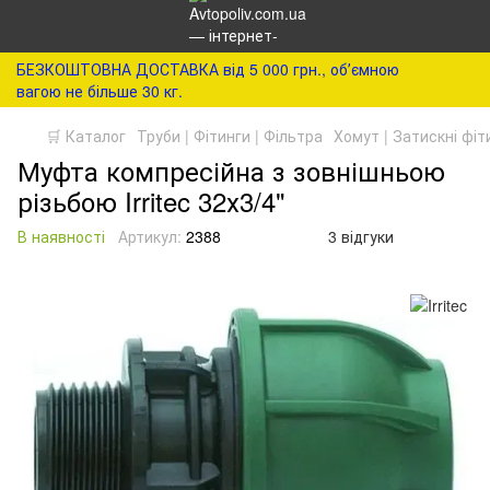
БЕЗКОШТОВНА ДОСТАВКА від 5 000 грн., обʼємною
вагою не більше 30 кг.
🛒 Каталог
Труби | Фітинги | Фільтра
Хомут | Затискні фіт
Муфта компресійна з зовнішньою
різьбою Irritec 32х3/4"
В наявності
Артикул:
2388
3 відгуки