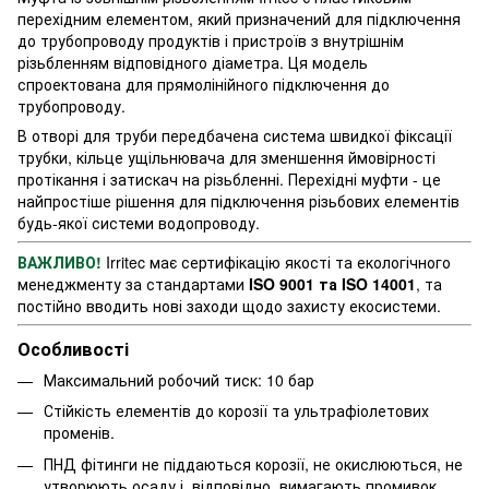
перехідним елементом, який призначений для підключення
до трубопроводу продуктів і пристроїв з внутрішнім
різьбленням відповідного діаметра. Ця модель
спроектована для прямолінійного підключення до
трубопроводу.
В отворі для труби передбачена система швидкої фіксації
трубки, кільце ущільнювача для зменшення ймовірності
протікання і затискач на різьбленні. Перехідні муфти - це
найпростіше рішення для підключення різьбових елементів
будь-якої системи водопроводу.
ВАЖЛИВО!
Irritec має сертифікацію якості та екологічного
менеджменту за стандартами
ISO 9001 та ISO 14001
, та
постійно вводить нові заходи щодо захисту
екосистеми.
Особливості
Максимальний робочий тиск: 10 бар
Стійкість елементів до корозії та ультрафіолетових
променів.
ПНД фітинги не піддаються корозії, не окислюються, не
утворюють осаду і, відповідно, вимагають промивок.