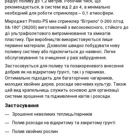
радіус поливу до 1,2 метрів. Робочий тиск, що
рекомендується, в системі від 2 до 4, а мінімально
необхідний для роботи спринклера – 0,1 атмосфери.
Мікроджет Presto-PS міні спринклер "Вітрило" 0-260 л/год
0&-180° (36200) виготовлений з високоякісного, стійкого до
дії ультрафіолетового випромінювання та хімікатів
пластику. При виробництві використовуються лише
первинні матеріали. Дозволяє швидко побудувати нову
поливну систему або підключиться до наявної. Легке
обслуговування та очищення у разі забруднення.
Застосовується для поливу та позакореневого внесення
добрив як на відкритому ґрунті, так і у парниках.
Оптимально підходить для багаторічних чагарників,
молодих хвойних дерев, розсади овочевих культур. Також
цей вид крапельниць служить основою для організації
системи зрошення та підживлення квітів і розсади.
Застосування
Зрошення невеликих теплиць/парників
Полив розсади на відкритому та закритому грунті
Полив хвойних рослин