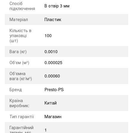
Спосіб
В отвір 3 мм
підключення
Матеріал
Пластик
Кількість в
упаковці
100
(шт)
Вага (кг)
0.0010
Об'єм (м³)
0.000025
Об'ємна
0.00060
вага (кг/м³)
Бренд
Presto-PS
Країна
Китай
виробник:
Тип гарантії
Магазин
Гарантійний
1
термін, міс.