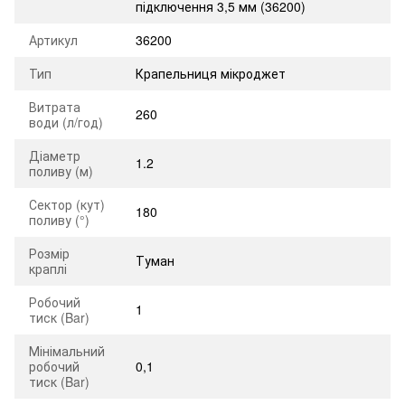
підключення 3,5 мм (36200)
Артикул
36200
Тип
Крапельниця мікроджет
Витрата
260
води (л/год)
Діаметр
1.2
поливу (м)
Сектор (кут)
180
поливу (°)
Розмір
Туман
краплі
Робочий
1
тиск (Bar)
Мінімальний
робочий
0,1
тиск (Bar)