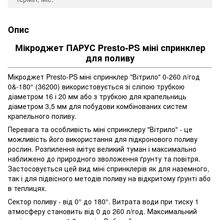
Опис
Мікроджет ПАРУС Presto-PS міні спринклер
для поливу
Мікроджет Presto-PS міні спринклер "Вітрило" 0-260 л/год
0&-180° (36200) використовується зі сліпою трубкою
діаметром 16 і 20 мм або з трубкою для крапельниць
діаметром 3,5 мм для побудови комбінованих систем
крапельного поливу.
Перевага та особливість міні спринклеру "Вітрило" - це
можливість його використання для підкронового поливу
рослин. Розпилення імітує великий туман і максимально
наближено до природного зволоження ґрунту та повітря.
Застосовується цей вид міні спринклерів як для наземного,
так і для підвісного методів поливу на відкритому ґрунті або
в теплицях.
Сектор поливу - від 0° до 180°. Витрата води при тиску 1
атмосферу становить від 0 до 260 л/год. Максимальний