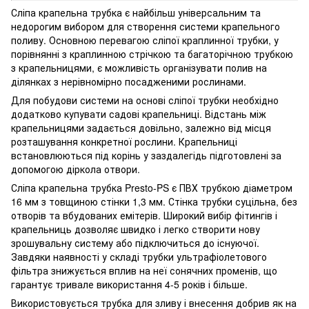
Сліпа крапельна трубка є найбільш універсальним та
недорогим вибором для створення системи крапельного
поливу. Основною перевагою сліпої краплинної трубки, у
порівнянні з краплинною стрічкою та багаторічною трубкою
з крапельницями, є можливість організувати полив на
ділянках з нерівномірно посадженими рослинами.
Для побудови системи на основі сліпої трубки необхідно
додатково купувати садові крапельниці. Відстань між
крапельницями задається довільно, залежно від місця
розташування конкретної рослини. Крапельниці
встановлюються під корінь у заздалегідь підготовлені за
допомогою діркола отвори.
Сліпа крапельна трубка Presto-PS є ПВХ трубкою діаметром
16 мм з товщиною стінки 1,3 мм. Стінка трубки суцільна, без
отворів та вбудованих емітерів. Широкий вибір фітингів і
крапельниць дозволяє швидко і легко створити нову
зрошувальну систему або підключиться до існуючої.
Завдяки наявності у складі трубки ультрафіолетового
фільтра знижується вплив на неї сонячних променів, що
гарантує тривале використання 4-5 років і більше.
Використовується трубка для зливу і внесення добрив як на