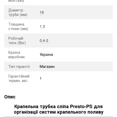
монтажу
Діаметр
16
труби (мм)
Товщина
1.3
стінки (мм)
Робочий
0.4-2
тиск (Bar)
Країна
Україна
виробник
Тип гарантії
Магазин
Гарантійний
1
термін, міс.
Опис
Крапельна трубка сліпа Presto-PS для
організації систем крапельного поливу