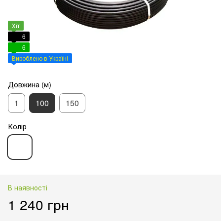
Хіт
6
6
Вироблено в Україні
Довжина (м)
1
100
150
Колір
В наявності
1 240 грн