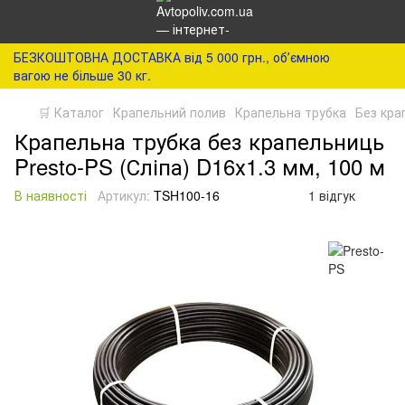
БЕЗКОШТОВНА ДОСТАВКА від 5 000 грн., обʼємною
вагою не більше 30 кг.
🛒 Каталог
Крапельний полив
Крапельна трубка
Без кра
Крапельна трубка без крапельниць
Presto-PS (Сліпа) D16х1.3 мм, 100 м
В наявності
Артикул:
TSH100-16
1 відгук