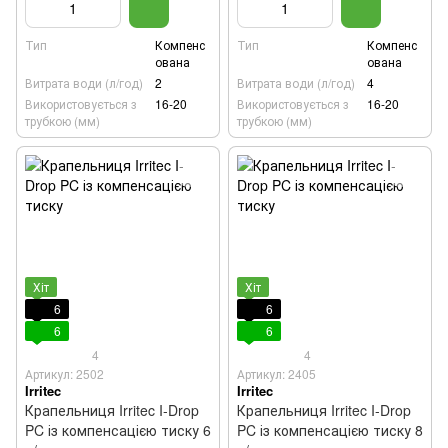
Тип
Компенс
Тип
Компенс
ована
ована
Витрата води (л/год)
2
Витрата води (л/год)
4
Використовується з
16-20
Використовується з
16-20
трубкою (мм)
трубкою (мм)
Хіт
Хіт
6
6
6
6
4
4
Артикул: 2502
Артикул: 2405
Irritec
Irritec
Крапельниця Irritec I-Drop
Крапельниця Irritec I-Drop
PC із компенсацією тиску 6
PC із компенсацією тиску 8