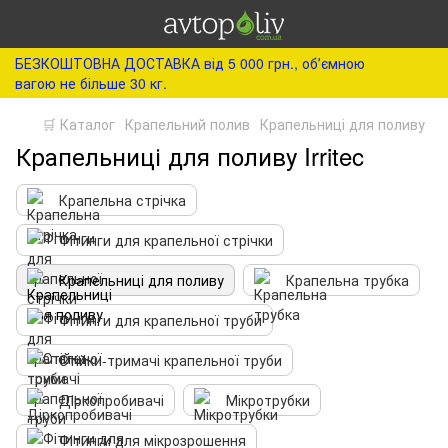
БЕЗКОШТОВНА ДОСТАВКА від 5 000 грн., обʼємною
вагою не більше 30 кг.
🛒 Каталог
Крапельний полив
Крапельниці для поливу
Крапельниці для поливу Irritec
Крапельна стрічка
Фітинги для крапельної стрічки
Крапельниці для поливу
Крапельна трубка
Фітинги для крапельної труби
Стійки-тримачі крапельної труби
Діркопробивачі
Мікротрубки
Фітинги для мікрозрошення