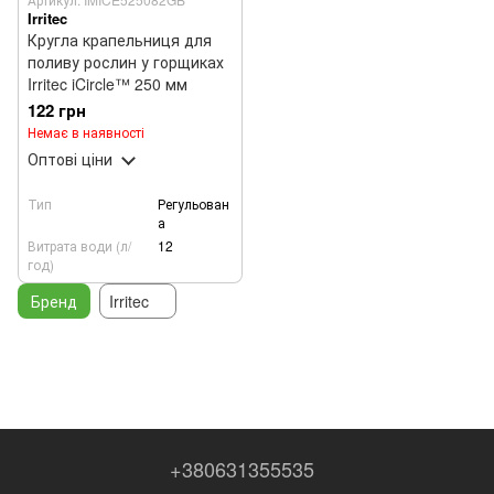
Irritec
Кругла крапельниця для
поливу рослин у горщиках
Irritec iCircle™ 250 мм
122 грн
Немає в наявності
Оптові ціни
Тип
Регульован
а
Витрата води (л/
12
год)
Бренд
Irritec
+380631355535