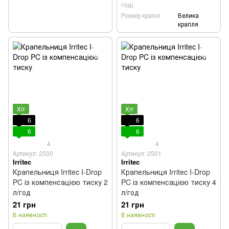
год)
Розмір краплі
Велика
крапля
Хіт
Хіт
6
6
6
6
4
4
Артикул: 2500
Артикул: 2501
Irritec
Irritec
Крапельниця Irritec I-Drop
Крапельниця Irritec I-Drop
PC із компенсацією тиску 2
PC із компенсацією тиску 4
л/год
л/год
21 грн
21 грн
В наявності
В наявності