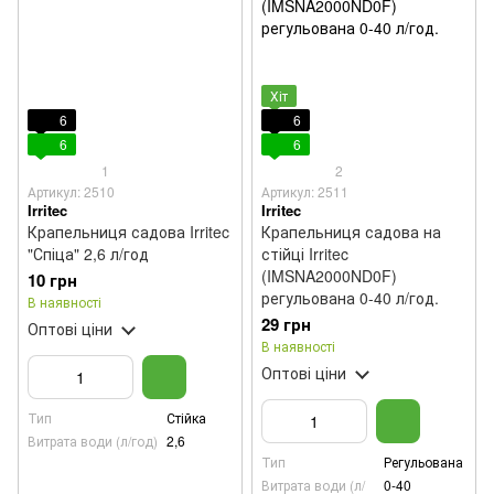
Хіт
6
6
6
6
1
2
Артикул: 2510
Артикул: 2511
Irritec
Irritec
Крапельниця садова Irritec
Крапельниця садова на
"Спіца" 2,6 л/год
стійці Irritec
(IMSNA2000ND0F)
10 грн
регульована 0-40 л/год.
В наявності
29 грн
Оптові ціни
В наявності
Оптові ціни
Тип
Стійка
Витрата води (л/год)
2,6
Тип
Регульована
Витрата води (л/
0-40