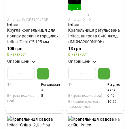
6
6
2
Артикул: IMICE512042GB
Артикул: 2112
Irritec
Irritec
Кругла крапельниця для
Крапельниця регульована
поливу рослин у горщиках
Irritec, витрата 0-40 л/год
Irritec iCircle™ 125 мм
(IMDNA2000ND0F)
106 грн
13 грн
В наявності
В наявності
Оптові ціни
Оптові ціни
Тип
Регульован
Тип
Регульо
а
вана
Витрата води (л/
8
Витрата води (л/год)
0-40
год)
Використовується з
16-20
трубкою (мм)