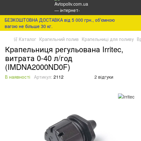
БЕЗКОШТОВНА ДОСТАВКА від 5 000 грн., обʼємною
вагою не більше 30 кг.
🛒 Каталог
Крапельний полив
Крапельниці для поливу
В
Крапельниця регульована Irritec,
витрата 0-40 л/год
(IMDNA2000ND0F)
В наявності
Артикул:
2112
2 відгуки