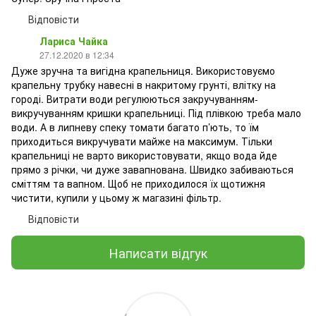
Відповісти
Лариса Чайка
27.12.2020 в 12:34
Дуже зручна та вигідна крапельниця. Використовуємо
крапельну трубку навесні в накритому грунті, влітку на
городі. Витрати води регулюються закручуванням-
викручуванням кришки крапельниці. Під плівкою треба мало
води. А в липневу спеку томати багато п’ють, то їм
приходиться викручувати майже на максимум. Тільки
крапельниці не варто використовувати, якщо вода йде
прямо з річки, чи дуже завапнована. Швидко забиваються
сміттям та вапном. Щоб не приходилося їх щотижня
чистити, купили у цьому ж магазині фільтр.
Відповісти
Написати відгук