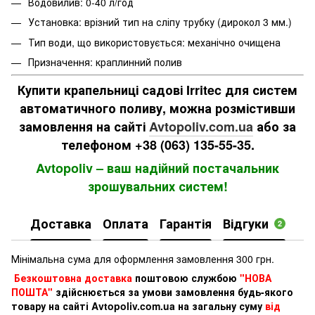
Водовилив: 0-40 л/год
Установка: врізний тип на сліпу трубку (дирокол 3 мм.)
Тип води, що використовується: механічно очищена
Призначення: краплинний полив
Купити крапельниці садові Irritec для систем
автоматичного поливу, можна розмістивши
замовлення на сайті
Avtopoliv.com.ua
або за
телефоном +38 (063) 135-55-35.
Avtopoliv – ваш надійний постачальник
зрошувальних систем!
Доставка
Оплата
Гарантія
Відгуки
2
Мінімальна сума для оформлення замовлення 300 грн.
Безкоштовна доставка
поштовою службою
"НОВА
ПОШТА"
здійснюється за умови замовлення будь-якого
товару на сайті Avtopoliv.com.ua на загальну суму
від