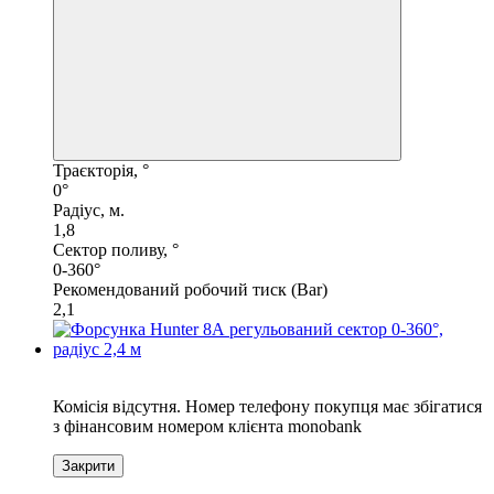
Траєкторія, °
0°
Радіус, м.
1,8
Сектор поливу, °
0-360°
Рекомендований робочий тиск (Bar)
2,1
6
Комісія відсутня. Номер телефону покупця має збігатися
з фінансовим номером клієнта monobank
Закрити
6