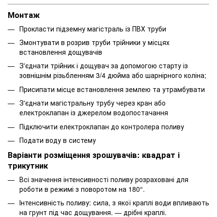
Монтаж
Прокласти підземну магістраль із ПВХ труби
Змонтувати в розрив труби трійники у місцях
встановлення дощувачів
З'єднати трійник і дощувач за допомогою старту із
зовнішнім різьбленням 3/4 дюйма або шарнірного коліна;
Присипати місце встановлення землею та утрамбувати
З'єднати магістральну трубу через кран або
електроклапан із джерелом водопостачання
Підключити електроклапан до контролера поливу
Подати воду в систему
Варіанти розміщення зрошувачів: квадрат і
трикутник
Всі значення інтенсивності поливу розраховані для
роботи в режимі з поворотом на 180°.
Інтенсивність поливу: сила, з якої краплі води впливають
на грунт під час дощування. — дрібні краплі.