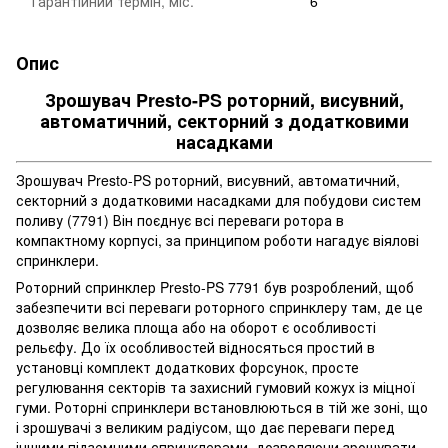
Гарантійний термін, міс.
6
Опис
Зрошувач Presto-PS роторний, висувний,
автоматичний, секторний з додатковими
насадками
Зрошувач Presto-PS роторний, висувний, автоматичний,
секторний з додатковими насадками для побудови систем
поливу (7791) Він поєднує всі переваги ротора в
компактному корпусі, за принципом роботи нагадує віялові
спринклери.
Роторний спринклер Presto-PS 7791 був розроблений, щоб
забезпечити всі переваги роторного спринклеру там, де це
дозволяє велика площа або на оборот є особливості
рельєфу. До їх особливостей відносяться простий в
установці комплект додаткових форсунок, просте
регулювання секторів та захисний гумовий кожух із міцної
гуми. Роторні спринклери встановлюються в тій же зоні, що
і зрошувачі з великим радіусом, що дає переваги перед
іншими підземними спринклерами, дозволяючи зрошувати