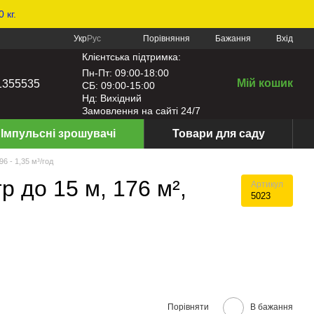
 кг.
Порівняння
Укр
Рус
Бажання
Вхід
Клієнтська підтримка:
Пн-Пт: 09:00-18:00
Мій кошик
1355535
СБ: 09:00-15:00
Нд: Вихідний
Замовлення на сайті 24/7
Імпульсні зрошувачі
Товари для саду
6 - 1,35 м³/год
р до 15 м, 176 м²,
Артикул
5023
Порівняти
В бажання