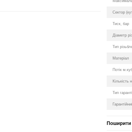
Максималь
Сектор (ку
Тиск, бар
Діаметр рі
Тип різьбл
Матеріал
Потік м.ку
Кількість 
Тип гаранті
Гарантійни
Поширити 