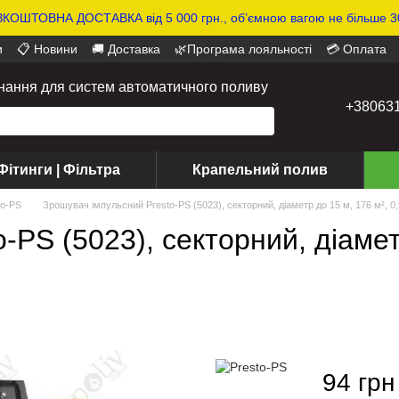
КОШТОВНА ДОСТАВКА від 5 000 грн., обʼємною вагою не більше 30
и
📋 Новини
🚚 Доставка
🌿Програма лояльності
💳 Оплата
днання для систем автоматичного поливу
+38063
Фітинги | Фільтра
Крапельний полив
to-PS
Зрошувач імпульсний Presto-PS (5023), секторний, діаметр до 15 м, 176 м², 0,9
-PS (5023), секторний, діамет
94 грн