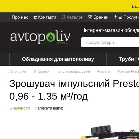
БЕЗ
ℹ️ Про нас
☎️ Контакти
🛒 Каталог
🏆 Бренди
👨‍💻 Послуг
📄 Оферта
📝 Відгуки про магазин
Інтернет-магазин обла
Обладнання для автополиву
Труби | 
Автополив
🛒 Каталог
Імпульсні зрошувачі
Фрегати
Фрегати Pres
Зрошувач імпульсний Presto
0,96 - 1,35 м³/год
В наявності
Написати відгук