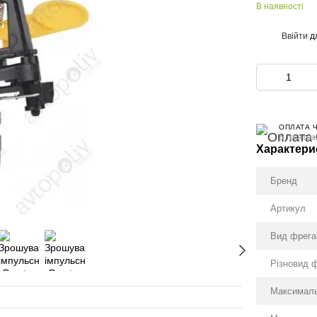
В наявності
Ввійти
д
%
ОПЛАТА 
6 платеж
Характери
Бренд
Артикул
Вид фрега
Різновид 
Максималь