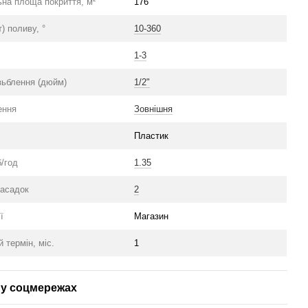
на площа покриття, м²
176
т) поливу, °
10-360
1-3
зьблення (дюйм)
1/2"
ення
Зовнішня
Пластик
б/год
1.35
насадок
2
ї
Магазин
й термін, міс.
1
у соцмережах