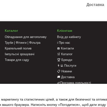
Доставка
Каталог
Клієнтам
Обладнання для автополиву
Вхід до кабінету
Труби | Фітинги | Фільтра
ℹ️ Про нас
Крапельний полив
☎️ Контакти
Імпульсні зрошувачі
🛒 Каталог
Товари для саду
🏆 Бренди
👨‍💻 Послуги
📋 Новини
🚚 Доставка
🌿Програма лояльності
💳 Оплата
📄 Оферта
 маркетингу та статистичних цілей, а також для безпечної та оптим
📝 Відгуки про магазин
х вашого браузера. Натисніть кнопку «Погодитися», щоб дати згоду