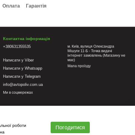
Оплата
Гарантія
Контактна інформація
+380631355535
м. Київ, вулиця Олександра
Мішуги 11-Б - Точка видачі
інтернет замовлень (Магазину не
Написати у Viber
має)
Мапа проїзду
Написати у Whatsapp
Написати у Telegram
info@avtopoliv.com.ua
Ми в соцмережах
альної роботи
Погодитися
 на