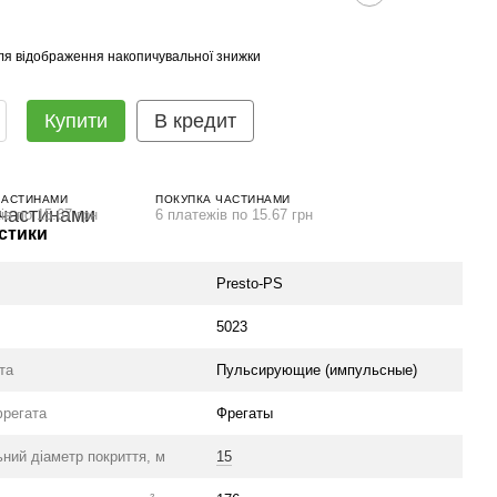
ля відображення накопичувальної знижки
Купити
В кредит
ЧАСТИНАМИ
ПОКУПКА ЧАСТИНАМИ
ів по 15.67 грн
6 платежів по 15.67 грн
стики
Presto-PS
5023
та
Пульсирующие (импульсные)
фрегата
Фрегаты
ний діаметр покриття, м
15