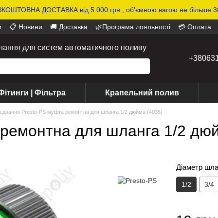
КОШТОВНА ДОСТАВКА від 5 000 грн., обʼємною вагою не більше 30
и
📋 Новини
🚚 Доставка
🌿Програма лояльності
💳 Оплата
днання для систем автоматичного поливу
+38063
Фітинги | Фільтра
Крапельний полив
'єднання Presto-PS муфта ремонтна для шланга 1/2 дюйма (4035)
 ремонтна для шланга 1/2 дюй
Діаметр шла
1/2
3/4