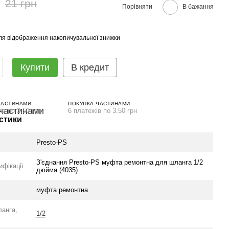
21 грн
Порівняти
В бажання
ля відображення накопичувальної знижки
Купити
В кредит
ЧАСТИНАМИ
ПОКУПКА ЧАСТИНАМИ
ів по 3.50 грн
6 платежів по 3.50 грн
стики
Presto-PS
З'єднання Presto-PS муфта ремонтна для шланга 1/2
ифікації
дюйма (4035)
муфта ремонтна
ланга,
1/2