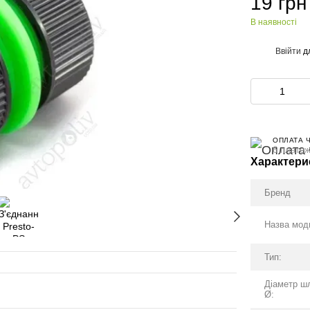
19 грн
В наявності
Ввійти
д
%
ОПЛАТА 
6 платеж
Характери
Бренд
Назва мод
Тип:
Діаметр ш
Ø: