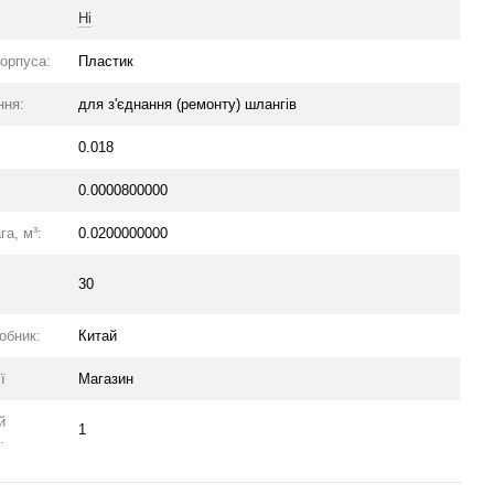
Ні
корпуса:
Пластик
ння:
для з'єднання (ремонту) шлангів
0.018
0.0000800000
га, м³:
0.0200000000
в
30
обник:
Китай
ї
Магазин
й
1
.