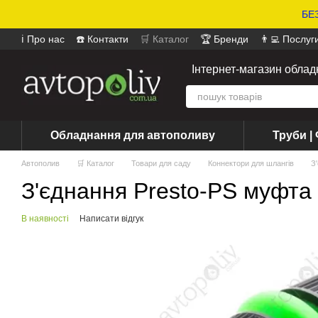
БЕЗ
ℹ️ Про нас
☎️ Контакти
🛒 Каталог
🏆 Бренди
👨‍💻 Послуг
📄 Оферта
📝 Відгуки про магазин
Інтернет-магазин обла
Обладнання для автополиву
Труби | 
Автополив
🛒 Каталог
Товари для саду
Коннектори для шлангів
З
З'єднання Presto-PS муфта
В наявності
Написати відгук