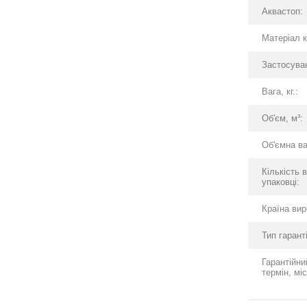
Аквастоп:
Матеріал 
Застосува
Вага, кг.:
Об'єм, м³:
Об'ємна ва
Кількість 
упаковці:
Країна вир
Тип гаранті
Гарантійни
термін, міс