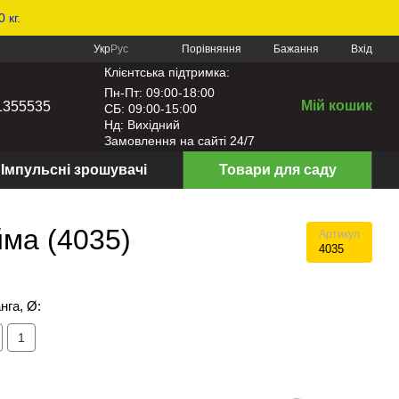
 кг.
Порівняння
Укр
Рус
Бажання
Вхід
Клієнтська підтримка:
Пн-Пт: 09:00-18:00
Мій кошик
1355535
СБ: 09:00-15:00
Нд: Вихідний
Замовлення на сайті 24/7
Імпульсні зрошувачі
Товари для саду
ма (4035)
Артикул
4035
нга, Ø:
1