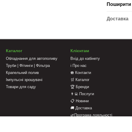
Поширити 
Доставка
Каталог
Клієнтам
Обладнання для автополиву
Вхід до кабінету
Труби | Фітинги | Фільтра
ℹ️ Про нас
Крапельний полив
☎️ Контакти
Імпульсні зрошувачі
🛒 Каталог
Товари для саду
🏆 Бренди
👨‍💻 Послуги
📋 Новини
🚚 Доставка
🌿Програма лояльності
💳 Оплата
📄 Оферта