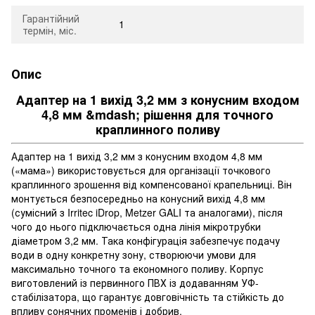
Гарантійний
1
термін, міс.
Опис
Адаптер на 1 вихід 3,2 мм з конусним входом
4,8 мм &mdash; рішення для точного
краплинного поливу
Адаптер на 1 вихід 3,2 мм з конусним входом 4,8 мм
(«мама») використовується для організації точкового
краплинного зрошення від компенсованої крапельниці. Він
монтується безпосередньо на конусний вихід 4,8 мм
(сумісний з Irritec iDrop, Metzer GALI та аналогами), після
чого до нього підключається одна лінія мікротрубки
діаметром 3,2 мм. Така конфігурація забезпечує подачу
води в одну конкретну зону, створюючи умови для
максимально точного та економного поливу. Корпус
виготовлений із первинного ПВХ із додаванням УФ-
стабілізатора, що гарантує довговічність та стійкість до
впливу сонячних променів і добрив.