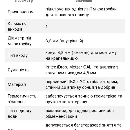
Параметр
Значення
підключення однієї лінії мікротрубки
Призначення
для точкового поливу
Кількість
1
виходів
Діаметр під
3,2 мм (внутрішній)
мікротрубку
конус 4,8 мм («мама») для монтажу
Тип входу
на крапельницю
Irritec iDrop, Metzer GALI та аналоги з
Сумісність
конусним виходом 4,8 мм
первинний ПВХ з УФ-стабілізатором,
Матеріал
стійкий до впливу сонця та добрив
Герметичність
забезпечується точною геометрією та
з'єднань
пружністю матеріалу
Тип підводу
локальний, для однієї рослини або
води
обмеженої зони
допускається багаторазове зняття та