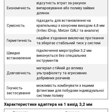
відсутність втрат за рахунок
Економічність
випаровування або поливу зайвих
ділянок
підходить для встановлення на
Сумісність
крапельниці з конусним виходом 4,8 мм
(Irritec iDrop, Metzer GALI та аналоги)
надійне з'єднання виключає протікання
Герметичність
та зберігає стабільний тиск у системі
підключення мікротрубки 3,2 мм
Швидке
виконується без спеціальних
встановлення
інструментів
матеріал стійкий до впливу
Довговічність
ультрафіолету та агресивних
добривних розчинів
можливість комбінувати з іншими
Гнучкість
фітингами для побудови індивідуальної
застосування
системи поливу
Характеристики адаптера на 1 вихід 3,2 мм