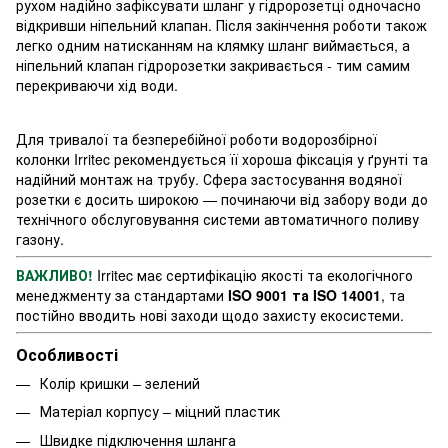
рухом надійно зафіксувати шланг у гідророзетці одночасно
відкривши ніпельний клапан. Після закінчення роботи також
легко одним натисканням на клямку шланг виймається, а
ніпельний клапан гідророзетки закривається - тим самим
перекриваючи хід води.
Для тривалої та безперебійної роботи водорозбірної
колонки Irritec рекомендується її хороша фіксація у ґрунті та
надійний монтаж на трубу. Сфера застосування водяної
розетки є досить широкою — починаючи від забору води до
технічного обслуговування системи автоматичного поливу
газону.
ВАЖЛИВО!
Irritec має сертифікацію якості та екологічного
менеджменту за стандартами
ISO 9001 та ISO 14001
, та
постійно вводить нові заходи щодо захисту екосистеми.
Особливості
Колір кришки – зелений
Матеріал корпусу – міцний пластик
Швидке підключення шланга