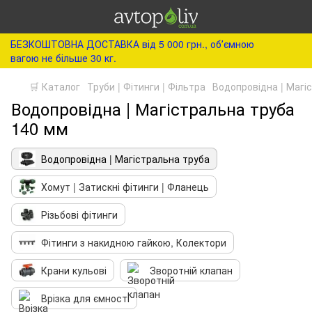
БЕЗКОШТОВНА ДОСТАВКА від 5 000 грн., обʼємною
вагою не більше 30 кг.
🛒 Каталог
Труби | Фітинги | Фільтра
Водопровідна | Магі
Водопровідна | Магістральна труба
140 мм
Водопровідна | Магістральна труба
Хомут | Затискні фітинги | Фланець
Різьбові фітинги
Фітинги з накидною гайкою, Колектори
Крани кульові
Зворотній клапан
Врізка для ємності