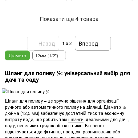
Показати ще 4 товара
Назад
Вперед
1
з 2
Діаметр
12мм (1/2")
Шланг для поливу ½: універсальний вибір для
дачі та саду
Шланг для поливу – це зручне рішення для організації
ручного або автоматичного поливу на ділянці. Діаметр ½
дюйма (12,5 мм) забезпечує достатній тиск та економну
витрату води, що робить такі
шланги
ідеальними для дачі,
саду, невеликих грядок або квітників. Він легко
підключається до фітингів, насадок, розпилювачів або
системи крапельного поливу, дозволяючи створити