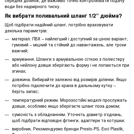
середніх ділянок, де важливо точно контролювати подачу
води без надмірного тиску.
Як вибрати поливальний шланг 1/2” дюйма?
Щоб підібрати надійний шланг, потрібно враховувати
декілька параметрів:
матеріал. ПВХ – найлегший і доступний за ціною варіант,
гумовий – міцний та стійкий до навантажень, але трохи
важчий;
армування. Шланги з армувальною сіткою з поліестеру
або нейлону довше зберігають форму і не лопаються при
згинах;
довжина. Вибирайте залежно від розмірів ділянки. Якщо
потрібно підключити до крана в дальньому кутку –
беріть запас;
температурний режим. Морозостійкі моделі прослужать
довше, особливо якщо зберігаєте шланг поза домом;
сумісність з обладнанням. Уточніть діаметр з'єднань,
щоб підібрати відповідні фітинги, адаптери та котушки;
виробник. Рекомендуємо бренди Presto-PS, Evci Plastik,