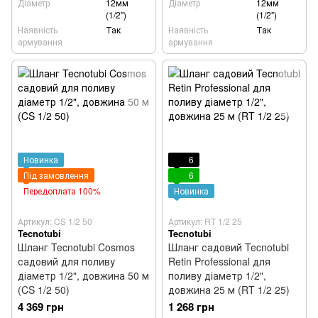
Діаметр
12мм
Діаметр
12мм
(1/2")
(1/2")
Наявність
Так
Наявність
Так
армування
армування
Новинка
6
Під замовлення
6
Передоплата 100%
Новинка
Артикул: CS 1/2 50
Артикул: RT 1/2 25
Tecnotubi
Tecnotubi
Шланг Tecnotubi Cosmos
Шланг садовий Tecnotubi
садовий для поливу
Retin Professional для
діаметр 1/2", довжина 50 м
поливу діаметр 1/2",
(CS 1/2 50)
довжина 25 м (RT 1/2 25)
4 369 грн
1 268 грн