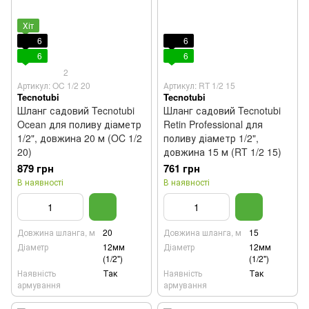
Хіт
6
6
6
6
2
Артикул: OC 1/2 20
Артикул: RT 1/2 15
Tecnotubi
Tecnotubi
Шланг садовий Tecnotubi
Шланг садовий Tecnotubi
Ocean для поливу діаметр
Retin Professional для
1/2", довжина 20 м (OC 1/2
поливу діаметр 1/2",
20)
довжина 15 м (RT 1/2 15)
879 грн
761 грн
В наявності
В наявності
Довжина шланга, м
20
Довжина шланга, м
15
Діаметр
12мм
Діаметр
12мм
(1/2")
(1/2")
Наявність
Так
Наявність
Так
армування
армування