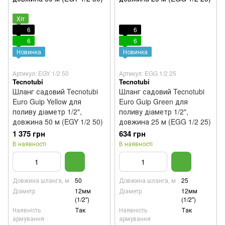
Хіт
6
6
6
6
Новинка
Новинка
Артикул: EGY 1/2 50
Артикул: EGG 1/2 25
Tecnotubi
Tecnotubi
Шланг садовий Tecnotubi
Шланг садовий Tecnotubi
Euro Guip Yellow для
Euro Guip Green для
поливу діаметр 1/2",
поливу діаметр 1/2",
довжина 50 м (EGY 1/2 50)
довжина 25 м (EGG 1/2 25)
1 375 грн
634 грн
В наявності
В наявності
Довжина шланга, м
50
Довжина шланга, м
25
Діаметр
12мм
Діаметр
12мм
(1/2")
(1/2")
Наявність
Так
Наявність
Так
армування
армування