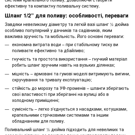
ефективну та компактну поливальну систему.
Шланг 1/2” для поливу: особливості, переваги
Завдяки невеликому діаметру та легкій вазі шланг ½ дюйма
особливо популярний у дачників та садівників, яким
важлива зручність та мобільність. Його основні переваги:
економна витрата води – при стабільному тиску ви
поливаєте ефективно та дбайливо;
гнучкість та простота використання – гнучкий матеріал
робить шланг зручним навіть на вузьких ділянках;
міцність – армовані та гумові моделі витримують вигини,
скручування та тривалу експлуатацію;
стійкість до морозу та УФ-променів – шланги зберігають
свої властивості при зберіганні на вулиці або в
холодному приміщенні;
сумісність – легко з'єднується з насадками, котушками,
крапельними стрічковими системами та іншим
обладнанням для поливу.
Поливальний шланг ½ дюйма підходить для невеликих та