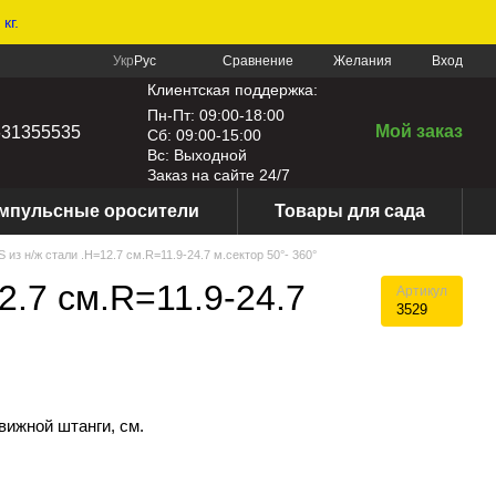
кг.
Сравнение
Укр
Рус
Желания
Вход
Клиентская поддержка:
Пн-Пт: 09:00-18:00
Мой заказ
631355535
Сб: 09:00-15:00
Вс: Выходной
Заказ на сайте 24/7
мпульсные оросители
Товары для сада
 из н/ж стали .H=12.7 см.R=11.9-24.7 м.сектор 50°- 360°
2.7 см.R=11.9-24.7
Артикул
3529
ижной штанги, см.