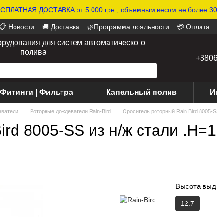
СПЛАТНАЯ ДОСТАВКА от 5 000 грн., объемным весом не более 30 
📋 Новости
🚚 Доставка
🌿Программа лояльности
💳 Оплата
орудования для систем автоматического
полива
+380
 Фитинги | Фильтра
Капельный полив
И
еватели
Роторные дождеватели Rain-Bird
Ороситель роторный Rain Bird 8005-SS
rd 8005-SS из н/ж стали .H=1
Высота выдв
12.7