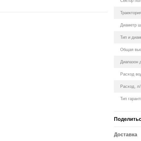
Сектор пол
Траектория
Диаметр ш
Тип и диа
Общая выс
Диапазон 
Расход вод
Расход, л
Тип гарант
Поделитьс
Доставка