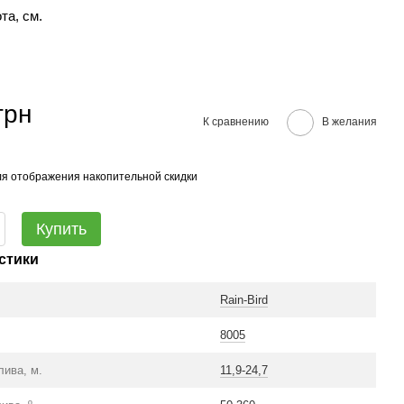
та, см.
грн
К сравнению
В желания
я отображения накопительной скидки
Купить
стики
Rain-Bird
8005
лива, м.
11,9-24,7