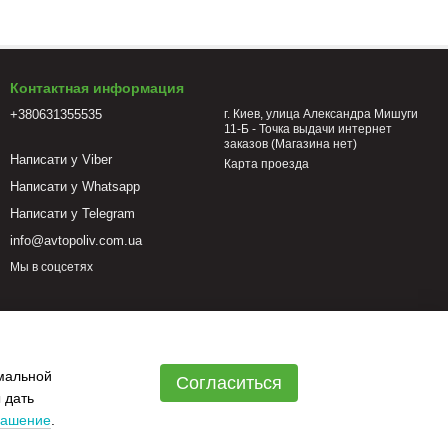
Контактная информация
+380631355535
г. Киев, улица Александра Мишуги
11-Б - Точка выдачи интернет
заказов (Магазина нет)
Написати у Viber
Карта проезда
Написати у Whatsapp
Написати у Telegram
info@avtopoliv.com.ua
Мы в соцсетях
имальной
Согласиться
 дать
лашение
.