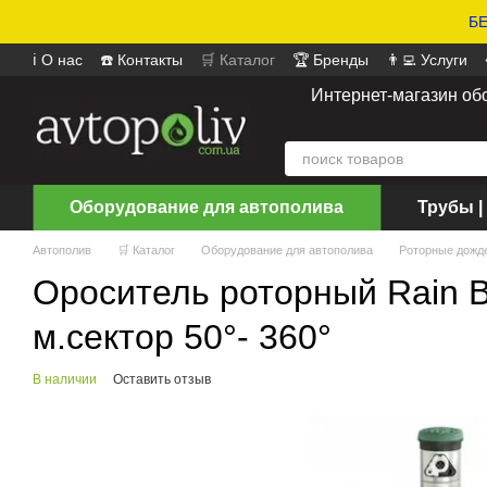
БЕ
ℹ️ О нас
☎️ Контакты
🛒 Каталог
🏆 Бренды
👨‍💻 Услуги
📄 Оферта
📝 Отзывы о магазине
Интернет-магазин об
Оборудование для автополива
Трубы |
Автополив
🛒 Каталог
Оборудование для автополива
Роторные дожд
Ороситель роторный Rain Bi
м.сектор 50°- 360°
В наличии
Оставить отзыв