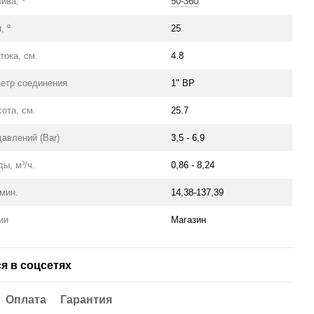
ива, º
50-360
, º
25
тока, см.
4.8
метр соединения
1" ВР
ота, см.
25.7
давлений (Bar)
3,5 - 6,9
ы, м³/ч.
0,86 - 8,24
/мин.
14,38-137,39
ии
Магазин
я в соцсетях
Оплата
Гарантия