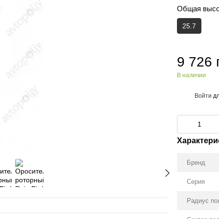
Общая высо
25.7
9 726 
В наличии
Войти
дл
%
Характери
Бренд
Серия
Радиус по