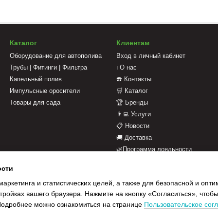
Каталог
Клиентам
Оборудование для автополива
Вход в личный кабинет
Трубы | Фитинги | Фильтра
ℹ️ О нас
Капельный полив
☎️ Контакты
Импульсные оросители
🛒 Каталог
Товары для сада
🏆 Бренды
👨‍💻 Услуги
📋 Новости
🚚 Доставка
🌿Программа лояльности
💳 Оплата
ости
📄 Оферта
маркетинга и статистических целей, а также для безопасной и опт
📝 Отзывы о магазине
тройках вашего браузера. Нажмите на кнопку «Согласиться», чтобы
 Подробнее можно ознакомиться на странице
Пользовательское сог