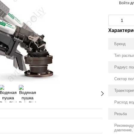
Войти
дл
%
Характери
Бренд
Тип распы
Радиус по
Сектор пол
Траектория
Расход во
Резьба
Рекоменд
давление, 