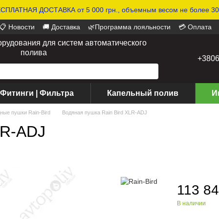
СПЛАТНАЯ ДОСТАВКА от 5 000 грн., объемным весом не более 30 
📋 Новости
🚚 Доставка
🌿Программа лояльности
💳 Оплата
орудования для систем автоматического
полива
+380
 Фитинги | Фильтра
Капельный полив
И
ные пушки Rain-Bird
Водяная пушка Rain Bird XLR-ADJ
LR-ADJ
113 84
В наличии