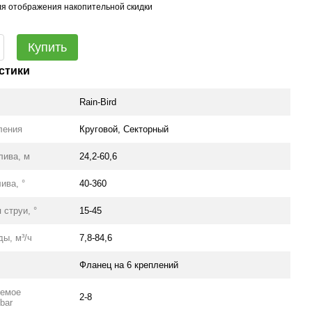
я отображения накопительной скидки
Купить
стики
Rain-Bird
ления
Круговой, Секторный
лива, м
24,2-60,6
ива, °
40-360
 струи, °
15-45
ды, м³/ч
7,8-84,6
Фланец на 6 креплений
уемое
2-8
bar