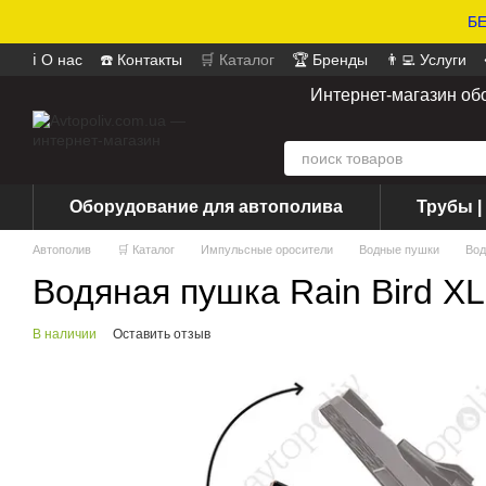
БЕ
ℹ️ О нас
☎️ Контакты
🛒 Каталог
🏆 Бренды
👨‍💻 Услуги
📄 Оферта
📝 Отзывы о магазине
Интернет-магазин об
Оборудование для автополива
Трубы |
Автополив
🛒 Каталог
Импульсные оросители
Водные пушки
Вод
Водяная пушка Rain Bird X
В наличии
Оставить отзыв