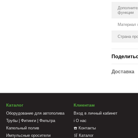
Дополнит
функции
Материал 
Страна пр
Поделитьс
Доставка
Каталог
Клиентам
Оборудование для автополива
Вход в личный кабинет
Трубы | Фитинги | Фильтра
ℹ️ О нас
Капельный полив
☎️ Контакты
Импульсные оросители
🛒 Каталог