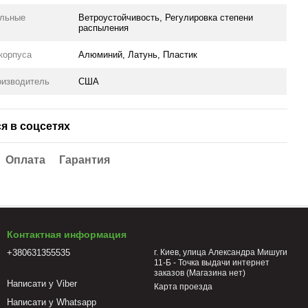
ельные
Ветроустойчивость, Регулировка степени
распыления
корпуса
Алюминий, Латунь, Пластик
оизводитель
США
я в соцсетях
Оплата
Гарантия
Контактная информация
+380631355535
г. Киев, улица Александра Мишуги
11-Б - Точка выдачи интернет
заказов (Магазина нет)
Написати у Viber
Карта проезда
Написати у Whatsapp