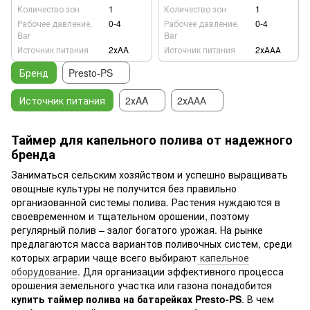
Количество зон
1
Количество зон
1
Рабочее давление,
0-4
Рабочее давление,
0-4
Bar
Bar
Источник питания
2хAA
Источник питания
2хААА
Бренд
Presto-PS
Источник питания
2хAA
2хААА
Таймер для капельного полива от надежного
бренда
Заниматься сельским хозяйством и успешно выращивать
овощные культуры не получится без правильно
организованной системы полива. Растения нуждаются в
своевременном и тщательном орошении, поэтому
регулярный полив – залог богатого урожая. На рынке
предлагаются масса вариантов поливочных систем, среди
которых аграрии чаще всего выбирают
капельное
оборудование
. Для организации эффективного процесса
орошения земельного участка или газона понадобится
купить таймер полива на батарейках Presto-PS
. В чем