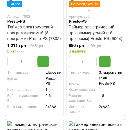
Видео
Рекомендуем 👍
6
5
Артикул: 7802
Артикул: 9004
Presto-PS
Presto-PS
Таймер электрический
Таймер электрический
программируемый (8
программируемый (16
программ) Presto-PS (7802)
программ) Presto-PS (9004)
1 211 грн
990 грн
1 345 грн
1 100 грн
В наличии
В наличии
Тип таймера
Шаровый
Тип таймера
Электромагни
тный
Бренд
Presto-
PS
Бренд
Presto-PS
Количество зон
1
Количество зон
1
Рабочее давление,
0-6
Рабочее
1-8
Bar
давление, Bar
Источник питания
2хААА
Источник
2хААА
питания