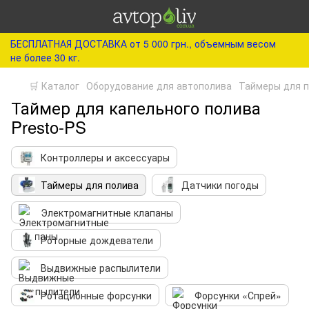
БЕСПЛАТНАЯ ДОСТАВКА от 5 000 грн., объемным весом
не более 30 кг.
🛒 Каталог
Оборудование для автополива
Таймеры для 
Таймер для капельного полива
Presto-PS
Контроллеры и аксессуары
Таймеры для полива
Датчики погоды
Электромагнитные клапаны
Роторные дождеватели
Выдвижные распылители
Ротационные форсунки
Форсунки «Спрей»