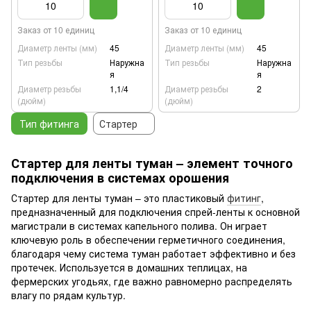
Заказ от 10 единиц
Заказ от 10 единиц
Диаметр ленты (мм)
45
Диаметр ленты (мм)
45
Тип резьбы
Наружна
Тип резьбы
Наружна
я
я
Диаметр резьбы
1,1/4
Диаметр резьбы
2
(дюйм)
(дюйм)
Тип фитинга
Стартер
Стартер для ленты туман – элемент точного
подключения в системах орошения
Стартер для ленты туман – это пластиковый
фитинг
,
предназначенный для подключения спрей-ленты к основной
магистрали в системах капельного полива. Он играет
ключевую роль в обеспечении герметичного соединения,
благодаря чему система туман работает эффективно и без
протечек. Используется в домашних теплицах, на
фермерских угодьях, где важно равномерно распределять
влагу по рядам культур.