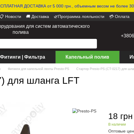
СПЛАТНАЯ ДОСТАВКА от 5 000 грн., объемным весом не более 30 
📋 Новости
🚚 Доставка
🌿Программа лояльности
💳 Оплата
орудования для систем автоматического
полива
+380
 Фитинги | Фильтра
Капельный полив
И
ы
Фитинги для капельной ленты Presto-PS
Стартер Presto-PS (CT-0217) для шл
7) для шланга LFT
18 грн
В наличии
Оптовые цен