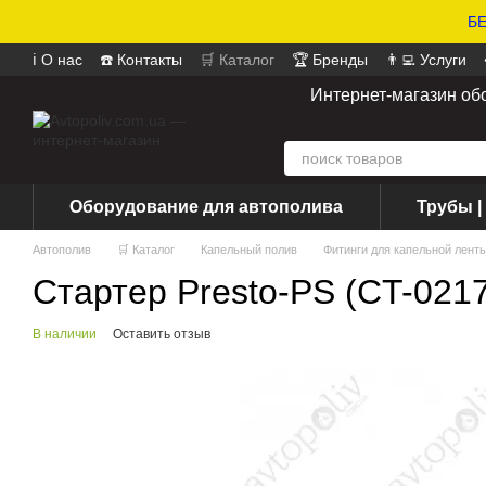
БЕ
ℹ️ О нас
☎️ Контакты
🛒 Каталог
🏆 Бренды
👨‍💻 Услуги
📄 Оферта
📝 Отзывы о магазине
Интернет-магазин об
Оборудование для автополива
Трубы |
Автополив
🛒 Каталог
Капельный полив
Фитинги для капельной лент
Стартер Presto-PS (CT-021
В наличии
Оставить отзыв