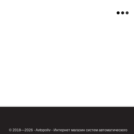
© 2018—2026 - Avtopoliv - Интернет магазин систем автоматического