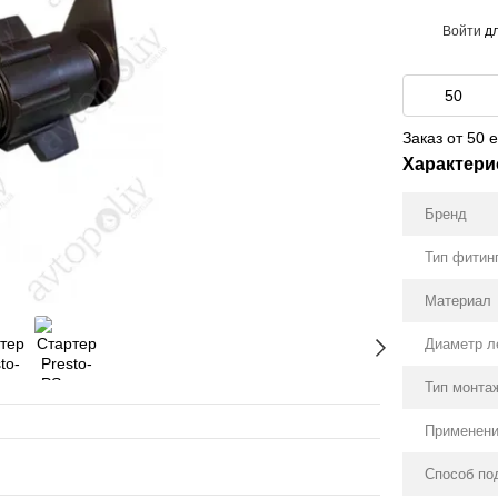
Войти
дл
%
Заказ от 50 
Характери
Бренд
Тип фитин
Материал
Диаметр л
Тип монта
Применен
Способ по