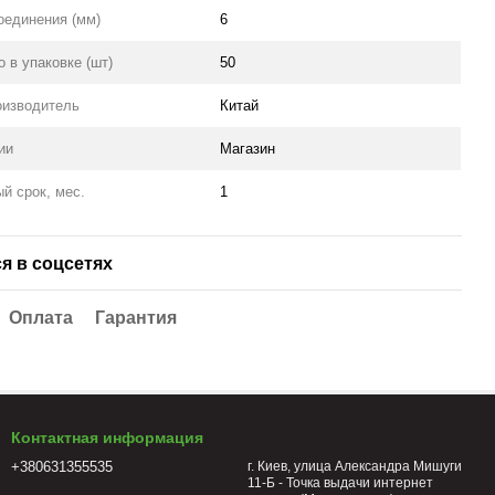
оединения (мм)
6
 в упаковке (шт)
50
оизводитель
Китай
ии
Магазин
й срок, мес.
1
я в соцсетях
Оплата
Гарантия
Контактная информация
+380631355535
г. Киев, улица Александра Мишуги
11-Б - Точка выдачи интернет