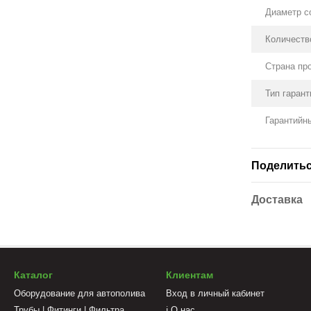
Диаметр с
Количество
Страна пр
Тип гарант
Гарантийны
Поделитьс
Доставка
Каталог
Клиентам
Оборудование для автополива
Вход в личный кабинет
Трубы | Фитинги | Фильтра
ℹ️ О нас