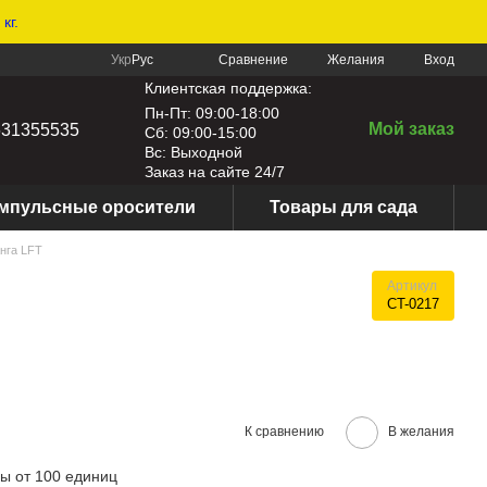
кг.
Сравнение
Укр
Рус
Желания
Вход
Клиентская поддержка:
Пн-Пт: 09:00-18:00
Мой заказ
631355535
Сб: 09:00-15:00
Вс: Выходной
Заказ на сайте 24/7
мпульсные оросители
Товары для сада
анга LFT
Артикул
CT-0217
К сравнению
В желания
ы от 100 единиц