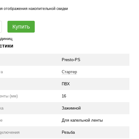
я отображения накопительной скидки
Купить
единиц
стики
Presto-PS
га
Стартер
ПВХ
енты (мм)
16
жа
Зажимной
ие
Для капельной ленты
дключения
Резьба