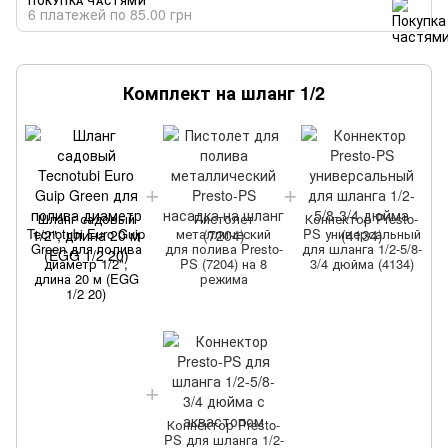
6 платежей по 85.00 грн
Комплект на шланг 1/2
Шланг садовый
Пистолет
Коннектор Presto-
T
Tecnotubi Euro Guip
металлический
PS универсальный
Green для полива
для полива Presto-
для шланга 1/2-5/8-
диаметр 1/2",
PS (7204) на 8
3/4 дюйма (4134)
длина 20 м (EGG
режима
1/2 20)
Коннектор Presto-
PS для шланга 1/2-