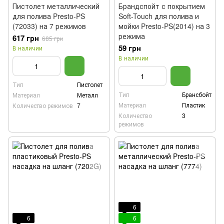
Пистолет металлический
Брандспойт с покрытием
для полива Presto-PS
Soft-Touch для полива и
(72033) на 7 режимов
мойки Presto-PS(2014) на 3
режима
617 грн
685 грн
59 грн
В наличии
В наличии
Тип
Пистолет
Тип
Брансбойт
Материал
Металл
Материал
Пластик
Количество режимов
7
Количество
3
режимов
6
6
6