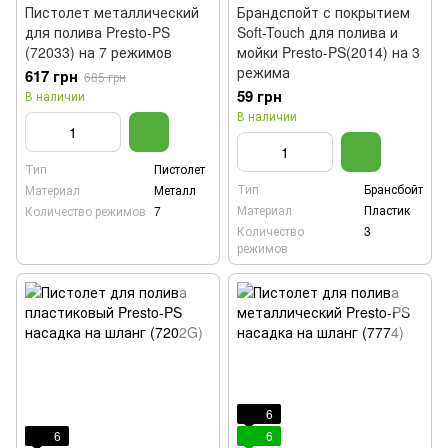
Пистолет металлический
Брандспойт с покрытием
для полива Presto-PS
Soft-Touch для полива и
(72033) на 7 режимов
мойки Presto-PS(2014) на 3
режима
617 грн
685 грн
59 грн
В наличии
В наличии
Тип
Пистолет
Тип
Брансбойт
Материал
Металл
Материал
Пластик
Количество режимов
7
Количество
3
режимов
6
6
6