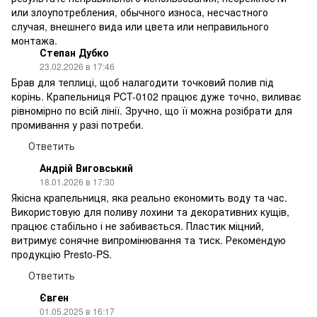
или злоупотребления, обычного износа, несчастного
случая, внешнего вида или цвета или неправильного
монтажа.
Степан Дубко
23.02.2026 в 17:46
Брав для теплиці, щоб налагодити точковий полив під
корінь. Крапельниця PCT-0102 працює дуже точно, виливає
рівномірно по всій лінії. Зручно, що її можна розібрати для
промивання у разі потреби.
Ответить
Андрій Виговський
18.01.2026 в 17:30
Якісна крапельниця, яка реально економить воду та час.
Використовую для поливу лохини та декоративних кущів,
працює стабільно і не забивається. Пластик міцний,
витримує сонячне випромінювання та тиск. Рекомендую
продукцію Presto-PS.
Ответить
Євген
01.05.2025 в 16:17