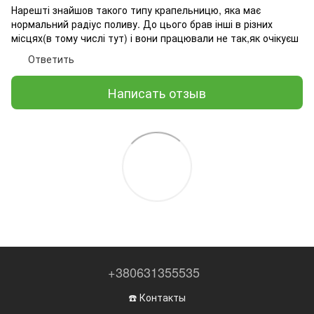
Нарешті знайшов такого типу крапельницю, яка має
нормальний радіус поливу. До цього брав інші в різних
місцях(в тому числі тут) і вони працювали не так,як очікуєш
Ответить
Написать отзыв
+380631355535
☎️ Контакты