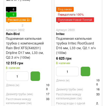
6
Под заказ
6
Передоплата 100%
Рекомендуем 👍
Получение Новой Почтой
2
Артикул: 3602
Артикул: 2600
Rain-Bird
Irritec
Подземная капельная
Подземная капельная
трубка с компенсацией
трубка Irritec RootGuard
Rain Bird XFS(X48201)
D16 мм, L33 см, Q2.1 л/ч
Dripline D17 мм, L33 см,
(100м)
Q2.3 л/ч (100м)
6 625 грн
12 515 грн
В наличии
В наличии
Длина (м)
10
0
Длина (м)
10
0
Диаметр трубы (мм)
16
Диаметр трубы (мм)
17
Расстояние между
33
капельницами (см)
Расстояние между
33
капельницами (см)
Расход воды с одной
2.