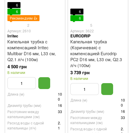
6
6
6
Рекомендуем 👍
6
2
5
Артикул: 2610
Артикул: 3622
Irritec
EURODRIP
Капельная трубка с
Капельная трубка
компенсацией Irritec
(Коричневая) с
Multibar D16 мм, L33 см,
компенсацией Eurodrip
Q2.1 л/ч (100м)
PC2 D16 мм, L33 см, Q2.3
л/ч (100м)
4 500 грн
3 739 грн
В наличии
В наличии
Длина (м)
10
0
Длина (м)
10
0
Диаметр трубы (мм)
16
Диаметр трубы (мм)
16
Расстояние между
33
капельницами (см)
Расстояние между
33
капельницами (см)
Расход воды с одной
2.
капельницы (л/ч)
1
Расход воды с одной
2.