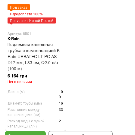
Под заказ
Передоплата 100%
Получение Новой Почтой
Артикул: 6501
K-Rain
Подземная капельная
трубка с компенсацией K-
Rain URBATEC LT PC AS
D17 мм, L33 см, Q2.0 л/ч
(100 м)
6 164 грн
Нет в наличии
Длина (м)
10
0
Диаметр трубы (мм)
16
Расстояние между
33
капельницами (см)
Расход воды с одной
2
капельницы (л/ч)