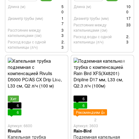
Длина (м)
5
Длина (м)
10
0
0
Диаметр трубы (мм)
1
Диаметр трубы (мм)
17
7
Расстояние между
33
Расстояние между
3
капельницами (см)
капельницами (см)
3
Расход воды с одной
2.
Расход воды с одной
2.
капельницы (л/ч)
3
капельницы (л/ч)
3
Хит
6
6
6
6
Рекомендуем 👍
2
Артикул: 6600
Артикул: 3603
Rivulis
Rain-Bird
Капельная трубка
Подземная капельная