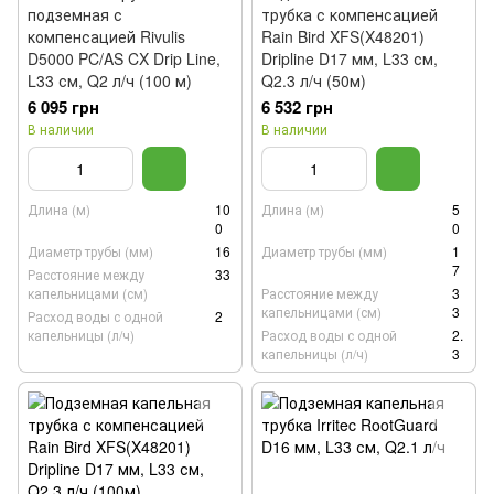
подземная с
трубка с компенсацией
компенсацией Rivulis
Rain Bird XFS(X48201)
D5000 PC/AS CX Drip Line,
Dripline D17 мм, L33 см,
L33 см, Q2 л/ч (100 м)
Q2.3 л/ч (50м)
6 095 грн
6 532 грн
В наличии
В наличии
Длина (м)
10
Длина (м)
5
0
0
Диаметр трубы (мм)
16
Диаметр трубы (мм)
1
7
Расстояние между
33
капельницами (см)
Расстояние между
3
капельницами (см)
3
Расход воды с одной
2
капельницы (л/ч)
Расход воды с одной
2.
капельницы (л/ч)
3