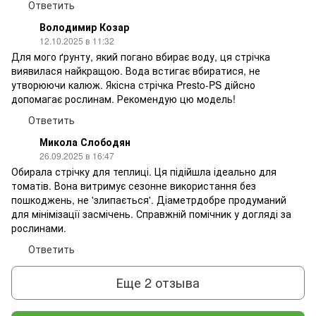
Ответить
Володимир Козар
12.10.2025 в 11:32
Для мого ґрунту, який погано вбирає воду, ця стрічка
виявилася найкращою. Вода встигає вбиратися, не
утворюючи калюж. Якісна стрічка Presto-PS дійсно
допомагає рослинам. Рекомендую цю модель!
Ответить
Микола Слободян
26.09.2025 в 16:47
Обирала стрічку для теплиці. Ця підійшла ідеально для
томатів. Вона витримує сезонне використання без
пошкоджень, не 'злипається'. Діаметрдобре продуманий
для мінімізації засмічень. Справжній помічник у догляді за
рослинами.
Ответить
Еще 2 отзыва