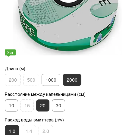
Хит
Длина (м)
200
500
1000
2000
Расстояние между капельницами (см)
10
15
20
30
Расход воды эмиттера (л/ч)
1.0
1.4
2.0