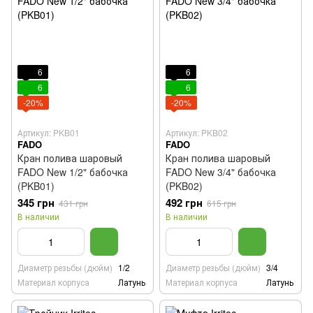
6
6
6
6
-20%
-20%
Артикул: PKB01
Артикул: PKB02
FADO
FADO
Кран полива шаровый
Кран полива шаровый
FADO New 1/2" бабочка
FADO New 3/4" бабочка
(PKB01)
(PKB02)
345 грн
492 грн
431 грн
615 грн
В наличии
В наличии
Диаметр резьбы (дюйм)
1/2
Диаметр резьбы (дюйм)
3/4
Материал корпуса
Латунь
Материал корпуса
Латунь