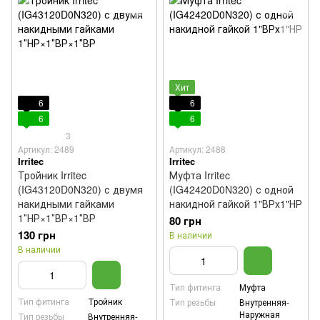
Хит
6
6
6
6
3
Артикул: 2489
Артикул: 2488
Irritec
Irritec
Тройник Irritec
Муфта Irritec
(IG43120D0N320) с двумя
(IG42420D0N320) с одной
накидными гайками
накидной гайкой 1"ВРх1"НР
1″НР×1″ВР×1″ВР
80 грн
130 грн
В наличии
В наличии
Тип фитинга
Муфта
Тип фитинга
Тройник
Тип резьбы
Внутренняя-
Наружная
Тип резьбы
Внутренняя-