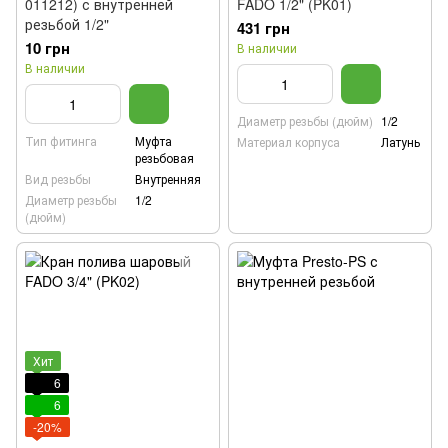
011212) с внутренней
FADO 1/2" (PK01)
резьбой 1/2"
431 грн
10 грн
В наличии
В наличии
Диаметр резьбы (дюйм)
1/2
Тип фитинга
Муфта
Материал корпуса
Латунь
резьбовая
Вид резьбы
Внутренняя
Диаметр резьбы
1/2
(дюйм)
Хит
6
6
-20%