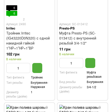
6
6
2
Артикул: 2490
Артикул: SC-013412
Irritec
Presto-PS
Тройник Irritec
Муфта Presto-PS (SC-
(IG43220D0N320) с одной
013412) с внутренней
накидной гайкой
резьбой 3/4-1/2"
1″НР×1″НР×1″ВР
11 грн
102 грн
В наличии
В наличии
Тип фитинга
Муфта
резьбовая
Тип фитинга
Тройник
Вид резьбы
Внутренняя
Тип резьбы
Внутренняя-
Наружная
Диаметр резьбы
3/4-1/2
(дюйм)
Диаметр
1
резьбы (дюйм)