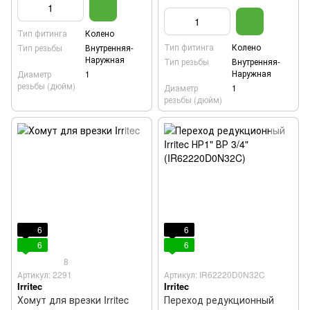
Тип фитинга
Колено
Тип фитинга
Колено
Тип резьбы
Внутренняя-
Наружная
Тип резьбы
Внутренняя-
Наружная
Диаметр
1
резьбы (дюйм)
Диаметр
1
резьбы (дюйм)
6
6
6
6
8
Артикул: 2291
Артикул: IR62220D0N32C
Irritec
Irritec
Хомут для врезки Irritec
Переход редукционный