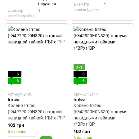
Наружная
Диаметр
1
резьбы (дюйм)
Диаметр
1
резьбы (дюйм)
Хит
6
6
6
6
Артикул: 2485
Артикул: 2114
Irritec
Irritec
Колено Irritec
Колено Irritec
(IG42720D0N320) с одной
(IG42620F0N320) с двумя
накидной гайкой 1"ВРх1"НР
накидными гайками
1"ВРх1"ВР
102 грн
102 грн
В наличии
В наличии