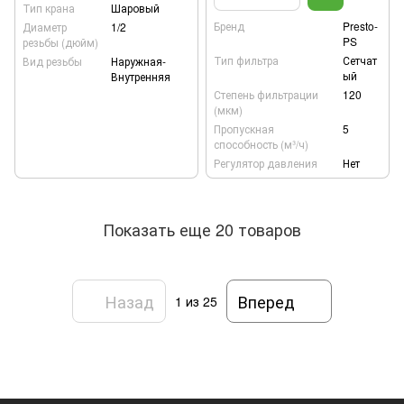
Тип крана
Шаровый
Бренд
Presto-
Диаметр
1/2
PS
резьбы (дюйм)
Тип фильтра
Сетчат
Вид резьбы
Наружная-
ый
Внутренняя
Степень фильтрации
120
(мкм)
Пропускная
5
способность (м³/ч)
Регулятор давления
Нет
Показать еще 20 товаров
Назад
Вперед
1
из 25