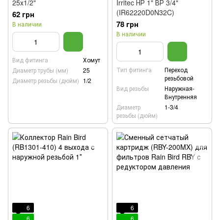
25х1/2"
Irritec НР 1" ВР 3/4"
(IR62220D0N32C)
62 грн
78 грн
В наличии
В наличии
Вид фитинга
Хомут
Тип фитинга
Переход
Диаметр трубы (мм)
25
резьбовой
Диаметр резьбы (дюйм)
1/2
Вид резьбы
Наружная-
Внутренняя
Диаметр
1-3/4
резьбы (дюйм)
6
6
6
6