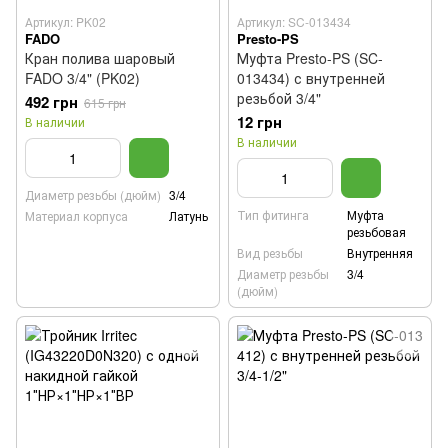
Артикул: PK02
Артикул: SC-013434
FADO
Presto-PS
Кран полива шаровый
Муфта Presto-PS (SC-
FADO 3/4" (PK02)
013434) с внутренней
резьбой 3/4"
492 грн
615 грн
12 грн
В наличии
В наличии
Диаметр резьбы (дюйм)
3/4
Тип фитинга
Муфта
Материал корпуса
Латунь
резьбовая
Вид резьбы
Внутренняя
Диаметр резьбы
3/4
(дюйм)