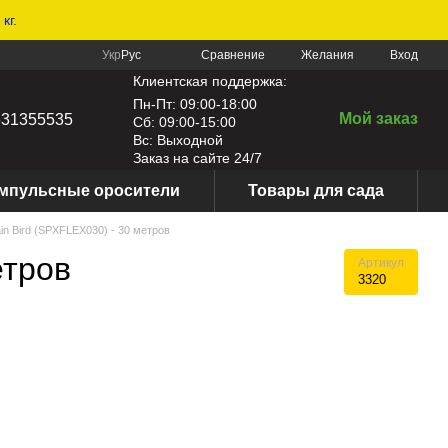
кг.
Сравнение
Укр
Рус
Желания
Вход
Клиентская поддержка:
Пн-Пт: 09:00-18:00
Мой заказ
631355535
Сб: 09:00-15:00
Вс: Выходной
Заказ на сайте 24/7
мпульсные оросители
Товары для сада
in Bird (SPXFLEX030) - 30 метров
етров
Артикул
3320