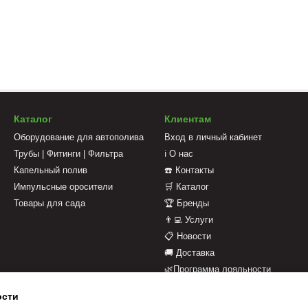
Каталог
Клиентам
Оборудование для автополива
Вход в личный кабинет
Трубы | Фитинги | Фильтра
ℹ️ О нас
Капельный полив
☎️ Контакты
Импульсные оросители
🛒 Каталог
Товары для сада
🏆 Бренды
👨‍💻 Услуги
📋 Новости
🚚 Доставка
🌿Программа лояльности
💳 Оплата
ости
📄 Оферта