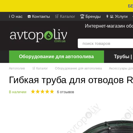
БЕ
ℹ️ О нас
☎️ Контакты
🛒 Каталог
🏆 Бренды
👨‍💻 Услуги
📄 Оферта
📝 Отзывы о магазине
Интернет-магазин об
Оборудование для автополива
Трубы |
Автополив
🛒 Каталог
Оборудование для автополива
Аксессуары дл
Гибкая труба для отводов R
В наличии
6 отзывов