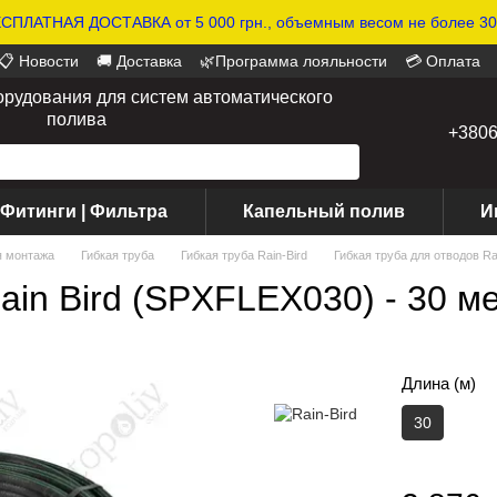
СПЛАТНАЯ ДОСТАВКА от 5 000 грн., объемным весом не более 30 
📋 Новости
🚚 Доставка
🌿Программа лояльности
💳 Оплата
орудования для систем автоматического
полива
+380
 Фитинги | Фильтра
Капельный полив
И
я монтажа
Гибкая труба
Гибкая труба Rain-Bird
Гибкая труба для отводов Ra
ain Bird (SPXFLEX030) - 30 м
Длина (м)
30