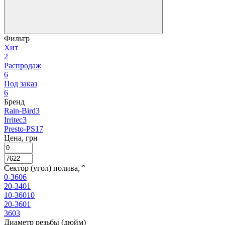
Фильтр
Хит
2
Распродаж
6
Под заказ
6
Бренд
Rain-Bird
3
Irritec
3
Presto-PS
17
Цена, грн
Сектор (угол) полива, °
0-360
6
20-340
1
10-360
10
20-360
1
360
3
Диаметр резьбы (дюйм)