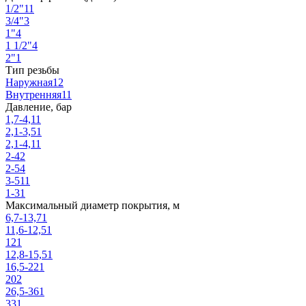
1/2"
11
3/4"
3
1"
4
1 1/2"
4
2"
1
Тип резьбы
Наружная
12
Внутренняя
11
Давление, бар
1,7-4,1
1
2,1-3,5
1
2,1-4,1
1
2-4
2
2-5
4
3-5
11
1-3
1
Максимальный диаметр покрытия, м
6,7-13,7
1
11,6-12,5
1
12
1
12,8-15,5
1
16,5-22
1
20
2
26,5-36
1
33
1