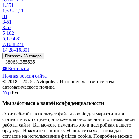
1.35
1
1,63 - 2,1
1
8
1
3-5
1
3-6
2
5-18
2
5,1-24,8
1
7,16-8.27
1
14,28–16,30
1
Показать 23 товара
+380631355535
☎️ Контакты
Полная версия сайта
© 2018—2026 - Avtopoliv - Интернет магазин систем
автоматического полива
Укр
Рус
Мы заботимся о вашей конфиденциальности
Этот веб-сайт использует файлы cookie для маркетинга и
статистических целей, а также для безопасной и оптимальной
работы сайта. Вы можете изменить это в настройках вашего
браузера. Нажмите на кнопку «Согласиться», чтобы дать
согласие на использование файлов cookie. Подробнее можно