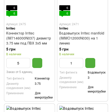
6
6
6
6
Артикул: 2475
Артикул: 2471
Irritec
Irritec
Коннектор Irritec
Водовыпуск Irritec manifold
(IM7146000N037) диаметр
(IMMO12000N030) на 1
3.75 мм под ПВХ 3х5 мм
линию
5 грн
5 грн
В наличии
В наличии
Заказ от 5 единиц
Тип фитинга
Водовыпуск
Диаметр
3
Тип фитинга
Коннектор
соединения (мм)
Диаметр
3.75
Применение
Для
соединения (мм)
микротрубки
Применение
Для
микротрубки