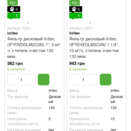
Хит
Хит
6
6
6
6
4
4
Артикул: 2220
Артикул: 2221
Irritec
Irritec
Фильтр дисковый Irritec
Фильтр дисковый Irritec
(IFYDVDDLM2C0N) 1", 5 м³/
(IFYEVEDLM2C0N) 1 1/4",
ч, степень очистки 130
10 м³/ч, степень очистки
мкм.
130 мкм.
562 грн
943 грн
В наличии
В наличии
Бренд
Irritec
Бренд
Irritec
Тип фильтра
Дисков
Тип фильтра
Дисков
ый
ый
Степень фильтрации
130
Степень фильтрации
130
(мкм)
(мкм)
Пропускная
5
Пропускная
10
способность (м³/ч)
способность (м³/ч)
Регулятор давления
Нет
Регулятор давления
Нет