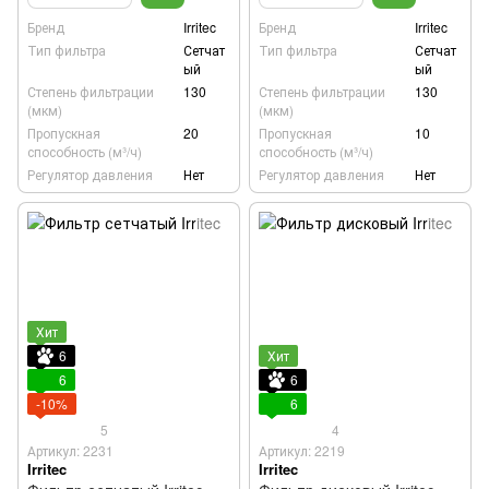
Бренд
Irritec
Бренд
Irritec
Тип фильтра
Сетчат
Тип фильтра
Сетчат
ый
ый
Степень фильтрации
130
Степень фильтрации
130
(мкм)
(мкм)
Пропускная
20
Пропускная
10
способность (м³/ч)
способность (м³/ч)
Регулятор давления
Нет
Регулятор давления
Нет
Хит
6
Хит
6
6
-10%
6
5
4
Артикул: 2231
Артикул: 2219
Irritec
Irritec