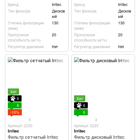
Бренд
Irritec
Бренд
Irritec
Тип фильтра
Дисков
Тип фильтра
Дисков
ый
ый
Степень фильтрации
130
Степень фильтрации
130
(мкм)
(мкм)
Пропускная
20
Пропускная
20
способность (м³/ч)
способность (м³/ч)
Регулятор давления
Нет
Регулятор давления
Нет
Хит
6
Хит
6
6
-10%
6
5
4
Артикул: 2230
Артикул: 2225
Irritec
Irritec
Фильтр сетчатый Irritec
Фильтр дисковый Irritec