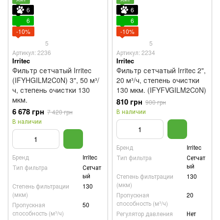
6
6
6
6
-10%
-10%
5
5
Артикул: 2236
Артикул: 2234
Irritec
Irritec
Фильтр сетчатый Irritec
Фильтр сетчатый Irritec 2",
(IFYHGILM2C0N) 3", 50 м³/
20 м³/ч, степень очистки
ч, степень очистки 130
130 мкм. (IFYFVGILM2C0N)
мкм.
810 грн
900 грн
6 678 грн
В наличии
7 420 грн
В наличии
Бренд
Irritec
Бренд
Irritec
Тип фильтра
Сетчат
ый
Тип фильтра
Сетчат
ый
Степень фильтрации
130
(мкм)
Степень фильтрации
130
(мкм)
Пропускная
20
способность (м³/ч)
Пропускная
50
способность (м³/ч)
Регулятор давления
Нет