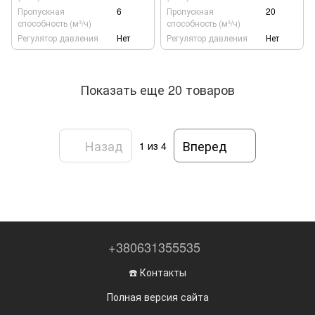
Пропускная
6
Пропускная
20
способность (м³/ч)
способность (м³/ч)
Регулятор давления
Нет
Регулятор давления
Нет
Показать еще 20 товаров
Назад
Вперед
1
из 4
+380631355535
☎️ Контакты
Полная версия сайта