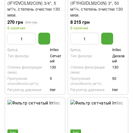
(IFYDVCILM2C0N) 3/4", 5
(IFYHGIDLM2C0N) 3", 50
м³/ч, степень очистки 130
м³/ч, степень очистки 130
мкм.
мкм.
270 грн
8 215 грн
300 грн
В наличии
В наличии
Бренд
Irritec
Бренд
Irritec
Тип фильтра
Сетчат
Тип фильтра
Дисков
ый
ый
Степень фильтрации
130
Степень фильтрации
130
(мкм)
(мкм)
Пропускная
5
Пропускная
50
способность (м³/ч)
способность (м³/ч)
Регулятор давления
Нет
Регулятор давления
Нет
Хит
Хит