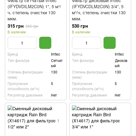
Фильтр сетчатый Irritec
Фильтр дисковый Irritec
(IFYDVDILM2C0N) 1", 5 м³/
(IFYDVCDLM2C0N) 3/4", 5
ч, степень очистки 130
м³/ч, степень очистки 130
мкм.
мкм.
315 грн
530 грн
350 грн
В наличии
В наличии
Бренд
Irritec
Бренд
Irritec
Тип фильтра
Сетчат
Тип фильтра
Дисков
ый
ый
Степень фильтрации
130
Степень фильтрации
130
(мкм)
(мкм)
Пропускная
5
Пропускная
5
способность (м³/ч)
способность (м³/ч)
Регулятор давления
Нет
Регулятор давления
Нет