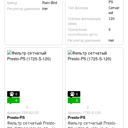
PS
Бренд
Rain-Bird
Тип фильтра
Сетчат
Регулятор давления
Нет
ый
Степень фильтрации
120
(мкм)
Пропускная
5
способность (м³/ч)
Регулятор давления
Нет
6
6
6
6
2
2
Артикул: FSY-02120
Артикул: 1732-S-120
Presto-PS
Presto-PS
Фильтр сетчатый Presto-
Фильтр сетчатый Presto-