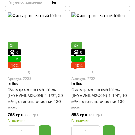
Регулятор давления
Нет
Хит
Хит
6
6
6
6
-10%
-10%
5
5
Артикул: 2233
Артикул: 2232
Irritec
Irritec
Фильтр сетчатый Irritec
Фильтр сетчатый Irritec
(IFYFVFILM2C0N) 1 1/2", 20
(IFYEVEILM2C0N) 1 1/4", 10
м³/ч, степень очистки 130
м³/ч, степень очистки 130
мкм.
мкм.
765 грн
558 грн
850 грн
620 грн
В наличии
В наличии