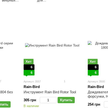
веерных
для
ождевателей
дождевателей
Хит
Хит
6
6
6
6
7
1
Артикул: 3557
Артикул: 3500
Rain-Bird
Rain-Bird
1804 без
Инструмент Rain Bird Rotor Tool
Дождеватель
форсунки, Н
305 грн
Купить
пить
254 грн
В наличии