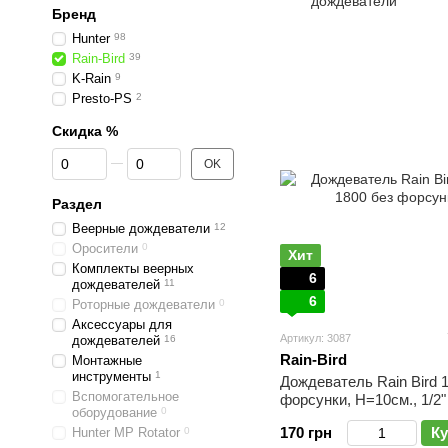
дождеватели
Бренд
д
Hunter
98
Rain-Bird
39
K-Rain
9
Presto-PS
2
Скидка %
От Скидка %
До Скидка %
OK
Раздел
Веерные дождеватели
12
Оросители
0
Хит
Комплекты веерных
6
дождевателей
11
6
Роторные дождеватели
0
Аксессуары для
Артикул: 3087
дождевателей
16
Rain-Bird
Монтажные
инструменты
1
Дождеватель Rain Bird 
Вспомогательное
форсунки, Н=10см., 1/2"
оборудование
0
170 грн
Ку
Hunter MP Rotator
0