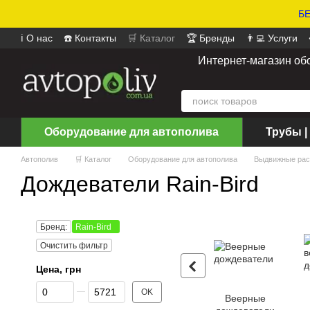
БЕ
ℹ️ О нас
☎️ Контакты
🛒 Каталог
🏆 Бренды
👨‍💻 Услуги
📄 Оферта
📝 Отзывы о магазине
Интернет-магазин об
Оборудование для автополива
Трубы |
Автополив
🛒 Каталог
Оборудование для автополива
Выдвижные рас
Дождеватели Rain-Bird
Бренд:
Rain-Bird
Очистить фильтр
Цена, грн
От Цена, грн
До Цена, грн
OK
Веерные