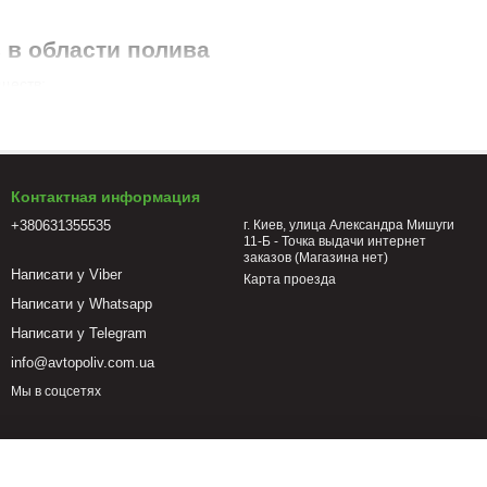
 в области полива
ществ:
Контактная информация
+380631355535
г. Киев, улица Александра Мишуги
11-Б - Точка выдачи интернет
заказов (Магазина нет)
Написати у Viber
Карта проезда
Написати у Whatsapp
Написати у Telegram
info@avtopoliv.com.ua
Мы в соцсетях
ому решению для вашего участка