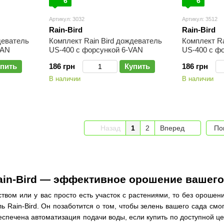
6
6
Артикул: 3032
Артикул: 3512
Rain-Bird
Rain-Bird
деватель
Комплект Rain Bird дождеватель
Комплект Ra
VAN
US-400 с форсункой 6-VAN
US-400 с ф
пить
186 грн
Купить
186 грн
В наличии
В наличии
Назад
1
2
Вперед
По
in-Bird — эффективное орошение вашего
твом или у вас просто есть участок с растениями, то без орошен
ь Rain-Bird. Он позаботится о том, чтобы зелень вашего сада смо
еспечена автоматизация подачи воды, если купить по доступной ц