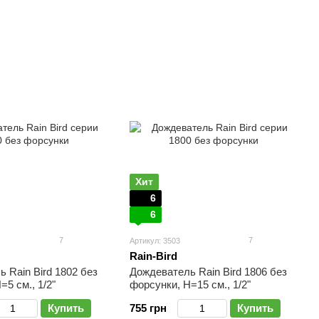
Хит
6
6
7
7
Артикул: 3503
Rain-Bird
 Rain Bird 1802 без
Дождеватель Rain Bird 1806 без
=5 см., 1/2"
форсунки, Н=15 см., 1/2"
Купить
755 грн
Купить