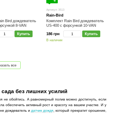
6
Артикул: 3513
Rain-Bird
in Bird дождеватель
Комплект Rain Bird дождеватель
орсункой 8-VAN
US-400 с форсункой 10-VAN
Купить
186 грн
Купить
В наличии
казать все
 сада без лишних усилий
ия не обойтись. А равномерный полив можно достигнуть, если
гла обеспечить активный рост и красоту на вашем участке. И у
ене дождеватель и
датчик дождя
, который прекратит орошение,