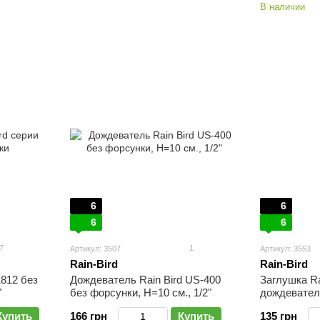
В наличии
6
6
6
6
7
1
Артикул: 3507
Артикул: 3553
Rain-Bird
Rain-Bird
1812 без
Дождеватель Rain Bird US-400
Заглушка Ra
"
без форсунки, Н=10 см., 1/2"
дождевател
Купить
166 грн
Купить
135 грн