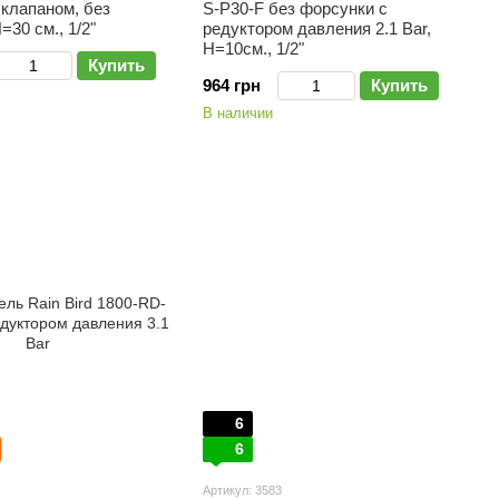
клапаном, без
S-P30-F без форсунки с
=30 см., 1/2"
редуктором давления 2.1 Bar,
H=10см., 1/2"
Купить
964 грн
Купить
В наличии
6
6
Артикул: 3583