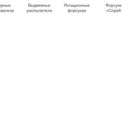
орные
Выдвижные
Ротационные
Форсунки
еватели
распылители
форсунки
«Спрей»