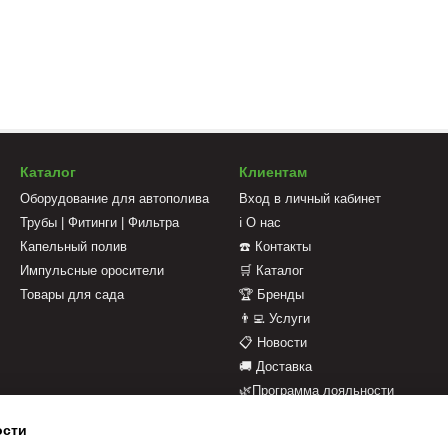
Каталог
Клиентам
Оборудование для автополива
Вход в личный кабинет
Трубы | Фитинги | Фильтра
ℹ️ О нас
Капельный полив
☎️ Контакты
Импульсные оросители
🛒 Каталог
Товары для сада
🏆 Бренды
👨‍💻 Услуги
📋 Новости
🚚 Доставка
🌿Программа лояльности
💳 Оплата
ости
📄 Оферта