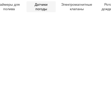
аймеры для
Датчики
Электромагнитные
Рот
полива
погоды
клапаны
дожд