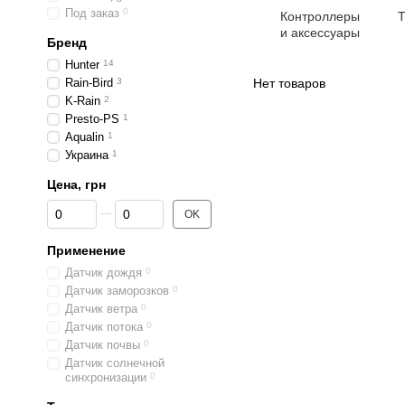
Под заказ
0
Контроллеры
Т
и аксессуары
Бренд
Hunter
14
Rain-Bird
3
Нет товаров
K-Rain
2
Presto-PS
1
Aqualin
1
Украина
1
Цена, грн
От Цена, грн
До Цена, грн
OK
Применение
Датчик дождя
0
Датчик заморозков
0
Датчик ветра
0
Датчик потока
0
Датчик почвы
0
Датчик солнечной
синхронизации
0