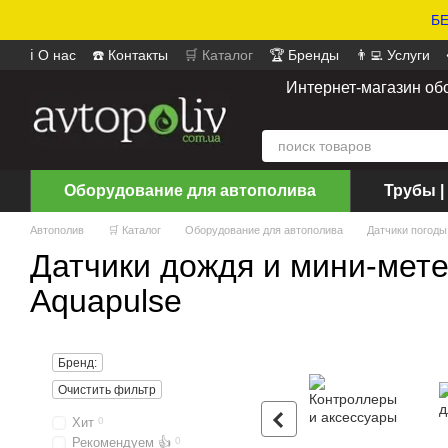
БЕ
ℹ️ О нас
☎️ Контакты
🛒 Каталог
🏆 Бренды
👨‍💻 Услуги
📄 Оферта
📝 Отзывы о магазине
Интернет-магазин об
Оборудование для автополива
Трубы |
Автополив
🛒 Каталог
Оборудование для автополива
Датчики погоды
Датчики дождя и мини-мет
Aquapulse
Бренд:
Очистить фильтр
Хит
0
Рекомендуем 👍
0