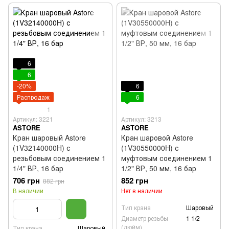
6
6
-20%
6
Распродаж
6
1
Артикул: 3221
Артикул: 3213
ASTORE
ASTORE
Кран шаровый Astore
Кран шаровой Astore
(1V32140000H) с
(1V30550000H) с
резьбовым соединением 1
муфтовым соединением 1
1/4" ВР, 16 бар
1/2" ВР, 50 мм, 16 бар
706 грн
852 грн
882 грн
В наличии
Нет в наличии
Тип крана
Шаровый
Диаметр резьбы
1 1/2
(дюйм)
Тип крана
Шаровый