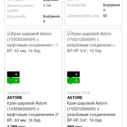
Вид резьбы
Внутрення
Диаметр резьбы
1 1/4
я
(дюйм)
Диаметр трубы (мм)
50
Вид резьбы
Внутрення
я
6
6
6
6
Артикул: 3214
Артикул: 3218
ASTORE
ASTORE
Кран шаровой Astore
Кран шаровой Astore
(1V30563000H) с
(1V32125000H) с
муфтовым соединением 2"
резьбовым соединением
ВР, 63 мм, 16 бар
ВР-НР 3/4", 16 бар
1 285 грн
383 грн