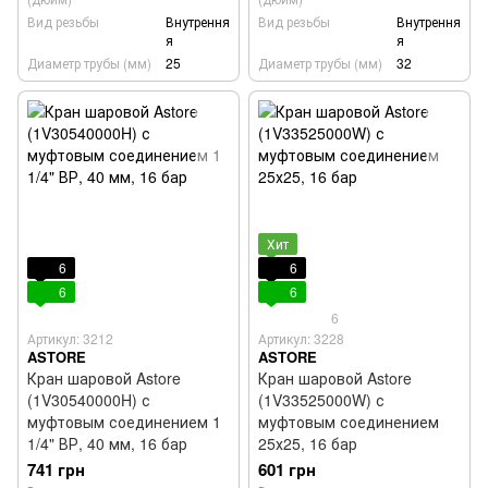
Вид резьбы
Внутрення
Вид резьбы
Внутрення
я
я
Диаметр трубы (мм)
25
Диаметр трубы (мм)
32
Хит
6
6
6
6
6
Артикул: 3212
Артикул: 3228
ASTORE
ASTORE
Кран шаровой Astore
Кран шаровой Astore
(1V30540000H) с
(1V33525000W) с
муфтовым соединением 1
муфтовым соединением
1/4" ВР, 40 мм, 16 бар
25х25, 16 бар
741 грн
601 грн