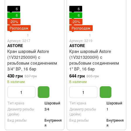
6
6
6
6
-20%
-20%
Распродаж
Распродаж
1
1
Артикул: 3217
Артикул: 3219
ASTORE
ASTORE
Кран шаровый Astore
Кран шаровый Astore
(1V32125000H) с
(1V32132000H) с
резьбовым соединением
резьбовым соединением
3/4" ВР, 16 бар
1" ВР, 16 бар
430 грн
644 грн
537 грн
805 грн
В наличии
В наличии
Тип крана
Шаровый
Тип крана
Шаровый
Диаметр резьбы
3/4
Диаметр резьбы
1
(дюйм)
(дюйм)
Вид резьбы
Внутрення
Вид резьбы
Внутрення
я
я