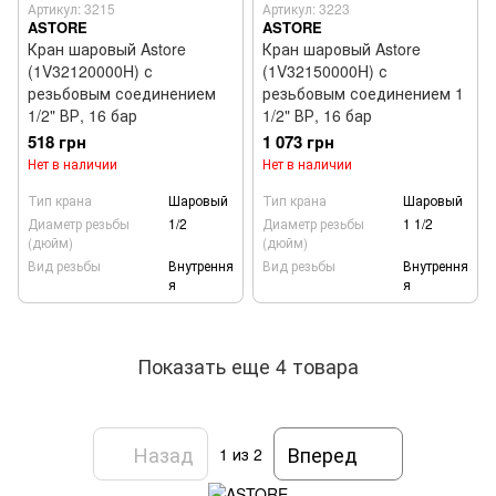
Артикул: 3215
Артикул: 3223
ASTORE
ASTORE
Кран шаровый Astore
Кран шаровый Astore
(1V32120000H) с
(1V32150000H) с
резьбовым соединением
резьбовым соединением 1
1/2" ВР, 16 бар
1/2" ВР, 16 бар
518 грн
1 073 грн
Нет в наличии
Нет в наличии
Тип крана
Шаровый
Тип крана
Шаровый
Диаметр резьбы
1/2
Диаметр резьбы
1 1/2
(дюйм)
(дюйм)
Вид резьбы
Внутрення
Вид резьбы
Внутрення
я
я
Показать еще 4 товара
Назад
Вперед
1
из 2