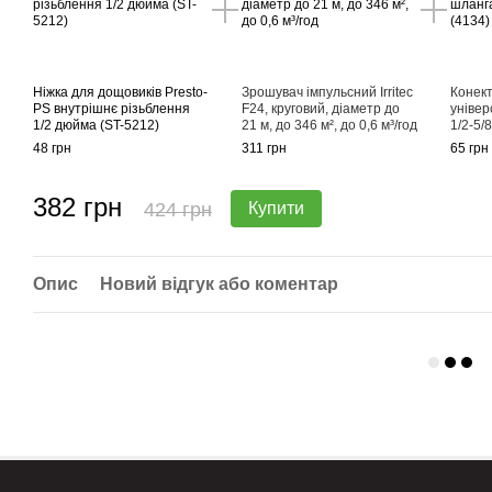
Ніжка для дощовиків Presto-
Зрошувач імпульсний Irritec
Конект
PS внутрішнє різьблення
F24, круговий, діаметр до
універ
1/2 дюйма (ST-5212)
21 м, до 346 м², до 0,6 м³/год
1/2-5/
48 грн
311 грн
65 грн
382 грн
424 грн
Купити
Опис
Новий відгук або коментар