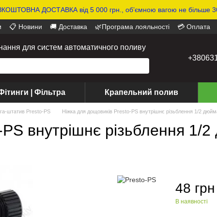
КОШТОВНА ДОСТАВКА від 5 000 грн., обʼємною вагою не більше 30
и
📋 Новини
🚚 Доставка
🌿Програма лояльності
💳 Оплата
днання для систем автоматичного поливу
+38063
Фітинги | Фільтра
Крапельний полив
га-штатив Presto-PS
Ніжка для дощовиків Presto-PS внутрішнє різьблення 1/2 дюйм
-PS внутрішнє різьблення 1/2
48 грн
В наявності