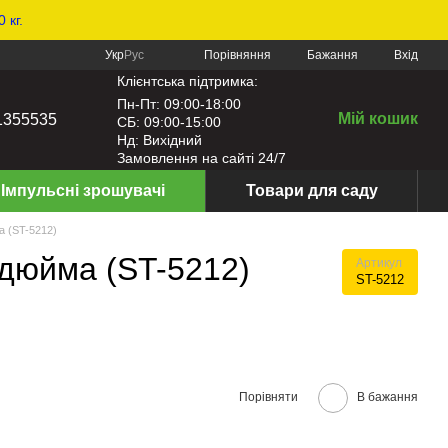
 кг.
Порівняння
Укр
Рус
Бажання
Вхід
Клієнтська підтримка:
Пн-Пт: 09:00-18:00
Мій кошик
1355535
СБ: 09:00-15:00
Нд: Вихідний
Замовлення на сайті 24/7
Імпульсні зрошувачі
Товари для саду
а (ST-5212)
 дюйма (ST-5212)
Артикул
ST-5212
Порівняти
В бажання