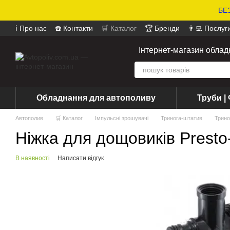
БЕЗ
ℹ️ Про нас
☎️ Контакти
🛒 Каталог
🏆 Бренди
👨‍💻 Послуг
📄 Оферта
📝 Відгуки про магазин
Інтернет-магазин обла
Обладнання для автополиву
Труби | 
Автополив
🛒 Каталог
Імпульсні зрошувачі
Тринога-штатив
Трино
Ніжка для дощовиків Presto
В наявності
Написати відгук