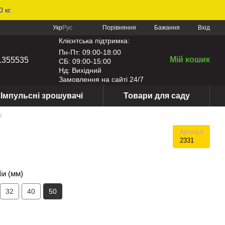
 кг.
Порівняння
Укр
Рус
Бажання
Вхід
Клієнтська підтримка:
Пн-Пт: 09:00-18:00
Мій кошик
1355535
СБ: 09:00-15:00
Нд: Вихідний
Замовлення на сайті 24/7
Імпульсні зрошувачі
Товари для саду
0
Артикул
2331
би (мм)
32
40
50