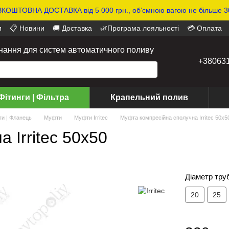
КОШТОВНА ДОСТАВКА від 5 000 грн., обʼємною вагою не більше 30
и
📋 Новини
🚚 Доставка
🌿Програма лояльності
💳 Оплата
днання для систем автоматичного поливу
+38063
Фітинги | Фільтра
Крапельний полив
ги | Фланець
Муфти
Муфти Irritec
Муфта компресійна сполучна Irritec 50х5
 Irritec 50х50
Діаметр тру
20
25