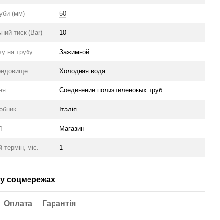
уби (мм)
50
ний тиск (Bar)
10
жу на трубу
Зажимной
редовище
Холодная вода
ня
Соединение полиэтиленовых труб
робник
Італія
ї
Магазин
й термін, міс.
1
у соцмережах
Оплата
Гарантія