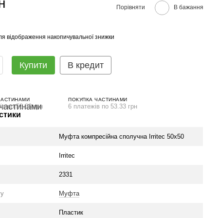
н
Порівняти
В бажання
ля відображення накопичувальної знижки
Купити
В кредит
ЧАСТИНАМИ
ПОКУПКА ЧАСТИНАМИ
ів по 53.33 грн
6 платежів по 53.33 грн
стики
Муфта компресійна сполучна Irritec 50х50
Irritec
2331
гу
Муфта
Пластик