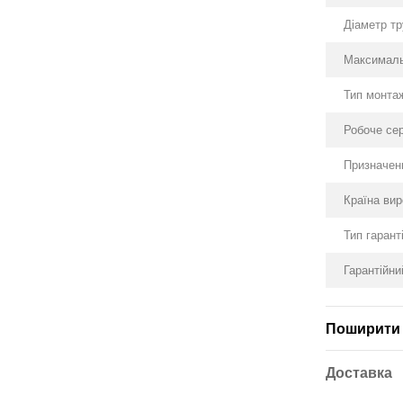
Діаметр тр
Максималь
Тип монта
Робоче се
Призначен
Країна ви
Тип гаранті
Гарантійни
Поширити 
Доставка