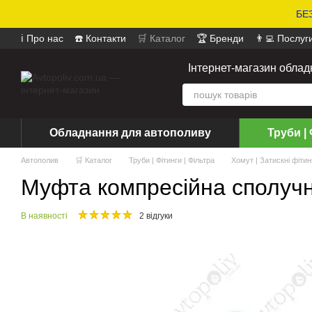
БЕЗ
ℹ️ Про нас
☎️ Контакти
🛒 Каталог
🏆 Бренди
👨‍💻 Послуг
📄 Оферта
📝 Відгуки про магазин
Інтернет-магазин обла
Обладнання для автополиву
Труби | 
Автополив
🛒 Каталог
Труби | Фітинги | Фільтра
Хомут | Затискні фітин
Муфта компресійна сполучна
В наявності
2 відгуки