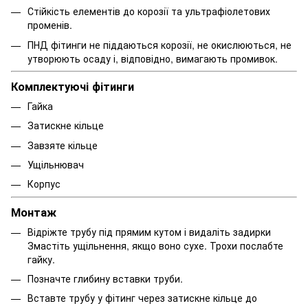
Стійкість елементів до корозії та ультрафіолетових
променів.
ПНД фітинги не піддаються корозії, не окислюються, не
утворюють осаду і, відповідно, вимагають промивок.
Комплектуючі фітинги
Гайка
Затискне кільце
Завзяте кільце
Ущільнювач
Корпус
Монтаж
Відріжте трубу під прямим кутом і видаліть задирки
Змастіть ущільнення, якщо воно сухе. Трохи послабте
гайку.
Позначте глибину вставки труби.
Вставте трубу у фітинг через затискне кільце до