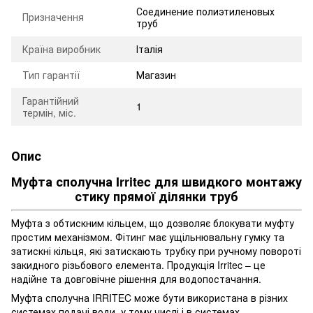
Соединение полиэтиленовых
Призначення
труб
Країна виробник
Італія
Тип гарантії
Магазин
Гарантійний
1
термін, міс.
Опис
Муфта сполучна Irritec для швидкого монтажу
стику прямої ділянки труб
Муфта з обтискним кільцем, що дозволяє блокувати муфту
простим механізмом. Фітинг має ущільнювальну гумку та
затискні кільця, які затискають трубку при ручному повороті
закидного різьбового елемента. Продукція Irritec – це
надійне та довговічне рішення для водопостачання.
Муфта сполучна IRRITEC може бути використана в різних
системах подачі води, у тому числі і в системах