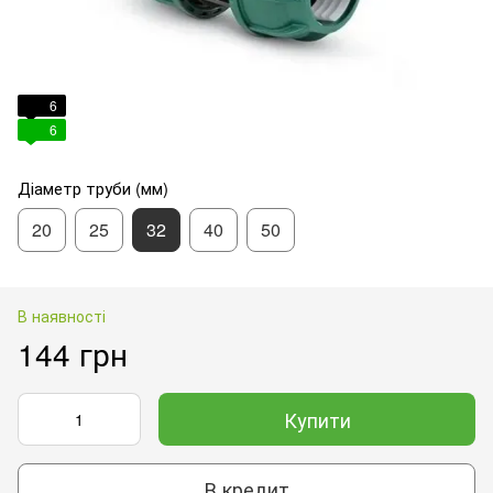
6
6
Діаметр труби (мм)
20
25
32
40
50
В наявності
144 грн
Купити
В кредит