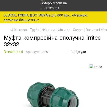
БЕЗКОШТОВНА ДОСТАВКА від 5 000 грн., обʼємною
вагою не більше 30 кг.
🛒 Каталог
Труби | Фітинги | Фільтра
Хомут | Затискні фіт
Муфта компресійна сполучна Irritec
32х32
В наявності
Артикул:
2329
2 відгуки