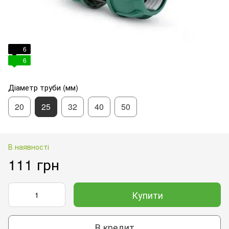
6
6
Діаметр труби (мм)
20
25
32
40
50
В наявності
111 грн
Купити
В кредит