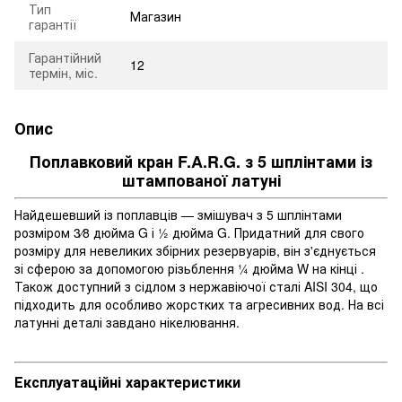
Тип
Магазин
гарантії
Гарантійний
12
термін, міс.
Опис
Поплавковий кран F.A.R.G. з 5 шплінтами із
штампованої латуні
Найдешевший із поплавців — змішувач з 5 шплінтами
розміром 3⁄8 дюйма G і 1⁄2 дюйма G. Придатний для свого
розміру для невеликих збірних резервуарів, він з'єднується
зі сферою за допомогою різьблення 1⁄4 дюйма W на кінці .
Також доступний з сідлом з нержавіючої сталі AISI 304, що
підходить для особливо жорстких та агресивних вод. На всі
латунні деталі завдано нікелювання.
Експлуатаційні характеристики