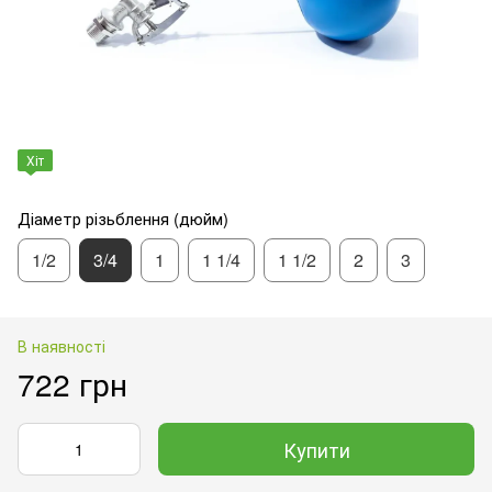
Хіт
Діаметр різьблення (дюйм)
1/2
3/4
1
1 1/4
1 1/2
2
3
В наявності
722 грн
Купити