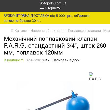
БЕЗКОШТОВНА ДОСТАВКА від 5 000 грн., обʼємною
вагою не більше 30 кг.
🛒 Каталог
Насосне обладнання
Поплавкові клапани
Мех
Механічний поплавковий клапан
F.A.R.G. стандартний 3/4", шток 260
мм, поплавок 120мм
В наявності
Артикул:
6912
Написати відгук