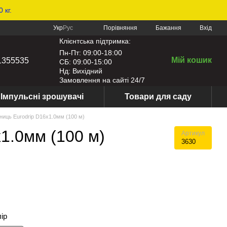
 кг.
Порівняння
Укр
Рус
Бажання
Вхід
Клієнтська підтримка:
Пн-Пт: 09:00-18:00
Мій кошик
1355535
СБ: 09:00-15:00
Нд: Вихідний
Замовлення на сайті 24/7
Імпульсні зрошувачі
Товари для саду
ниць Eurodrip D16х1.0мм (100 м)
1.0мм (100 м)
Артикул
3630
лір