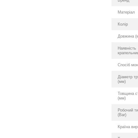
Бренд
Матеріал
Колір
Довжина (
Наявність
крапельни
Спосіб мо
Діаметр т
(мм)
Товщина с
(мм)
Робочий т
(Bar)
Країна ви