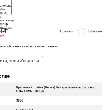
грн
Порівняти
В бажання
ості
ля відображення накопичувальної знижки
ити, коли з'явиться
стики
Крапельна трубка (Чорна) без крапельниць Eurodrip
D16х1.0мм (100 м)
3630