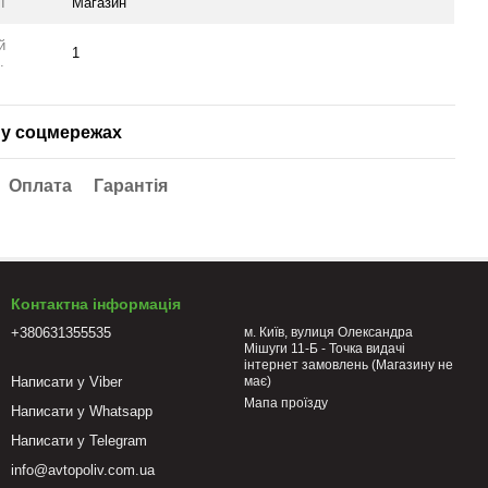
ї
Магазин
й
1
.
у соцмережах
Оплата
Гарантія
Контактна інформація
+380631355535
м. Київ, вулиця Олександра
Мішуги 11-Б - Точка видачі
інтернет замовлень (Магазину не
Написати у Viber
має)
Мапа проїзду
Написати у Whatsapp
Написати у Telegram
info@avtopoliv.com.ua