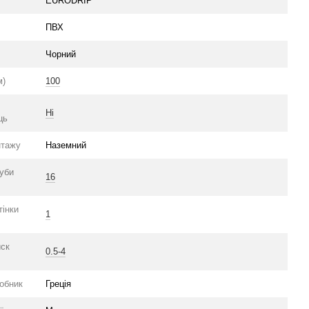
EURODRIP
ПВХ
Чорний
м)
100
Ні
ць
нтажу
Наземний
руби
16
тінки
1
иск
0.5-4
робник
Греція