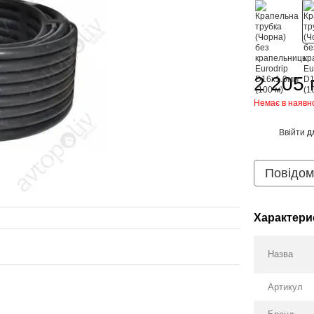
2 205 
Немає в наявн
Ввійти
д
%
Повідом
Характери
Назва
Артикул