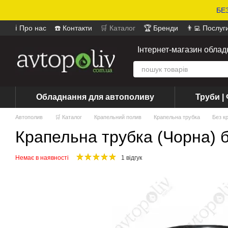
БЕЗ
ℹ️ Про нас
☎️ Контакти
🛒 Каталог
🏆 Бренди
👨‍💻 Послуг
📄 Оферта
📝 Відгуки про магазин
Інтернет-магазин обла
Обладнання для автополиву
Труби | 
Автополив
🛒 Каталог
Крапельний полив
Крапельна трубка
Без к
Крапельна трубка (Чорна) б
Немає в наявності
1 відгук