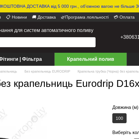
КОШТОВНА ДОСТАВКА від 5 000 грн., обʼємною вагою не більше 30
и
📋 Новини
🚚 Доставка
🌿Програма лояльності
💳 Оплата
днання для систем автоматичного поливу
+38063
Фітинги | Фільтра
Крапельний полив
рапельниць
Без крапельниць EURODRIP
Крапельна трубка (Чорна) без крапель
ез крапельниць Eurodrip D16х
Довжина (м)
100
Виберіть ко