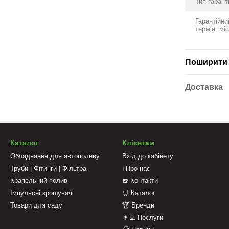
Тип гаранті
Гарантійни
термін, міс
Поширити 
Доставка
Каталог
Клієнтам
Обладнання для автополиву
Вхід до кабінету
Труби | Фітинги | Фільтра
ℹ️ Про нас
Крапельний полив
☎️ Контакти
Імпульсні зрошувачі
🛒 Каталог
Товари для саду
🏆 Бренди
👨‍💻 Послуги