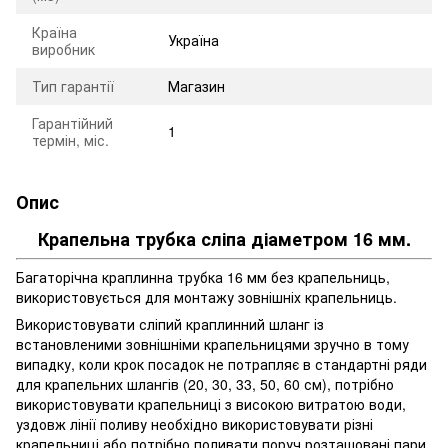
Країна
Україна
виробник
Тип гарантії
Магазин
Гарантійний
1
термін, міс.
Опис
Крапельна трубка сліпа діаметром 16 мм.
Багаторічна краплинна трубка 16 мм без крапельниць,
використовується для монтажу зовнішніх крапельниць.
Використовувати сліпий краплинний шланг із
встановленими зовнішніми крапельницями зручно в тому
випадку, коли крок посадок не потрапляє в стандартні ряди
для крапельних шлангів (20, 30, 33, 50, 60 см), потрібно
використовувати крапельниці з високою витратою води,
уздовж лінії поливу необхідно використовувати різні
крапельниці або потрібно поливати поруч розташовані пари