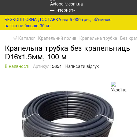
БЕЗКОШТОВНА ДОСТАВКА від 5 000 грн., обʼємною
вагою не більше 30 кг.
🛒 Каталог
Крапельний полив
Крапельна трубка
Без кра
Крапельна трубка без крапельниць
D16х1.5мм, 100 м
В наявності
Артикул:
5654
Написати відгук