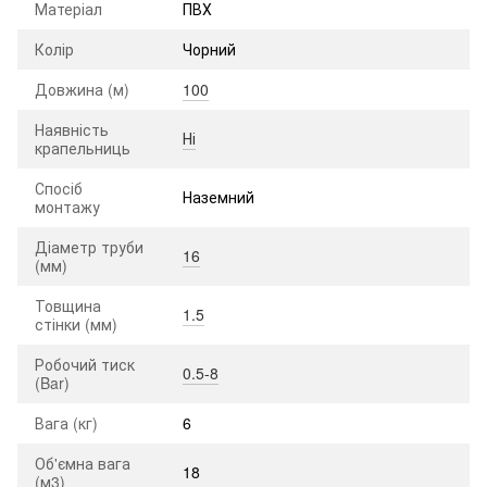
Матеріал
ПВХ
Колір
Чорний
Довжина (м)
100
Наявність
Ні
крапельниць
Спосіб
Наземний
монтажу
Діаметр труби
16
(мм)
Товщина
1.5
стінки (мм)
Робочий тиск
0.5-8
(Bar)
Вага (кг)
6
Об'ємна вага
18
(м3)