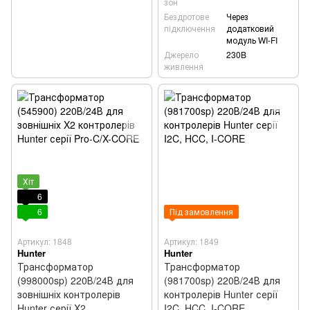
зон
Бездротове
Через
підключення
додатковий
модуль WI-FI
Джерело
230B
живлення
Хіт
6
6
Під замовлення
Артикул: 1848
Артикул: 1849
Hunter
Hunter
Трансформатор
Трансформатор
(998000sp) 220В/24В для
(981700sp) 220В/24В для
зовнішніх контролерів
контролерів Hunter серії
Hunter серії X2
I2C, HCC, I-CORE