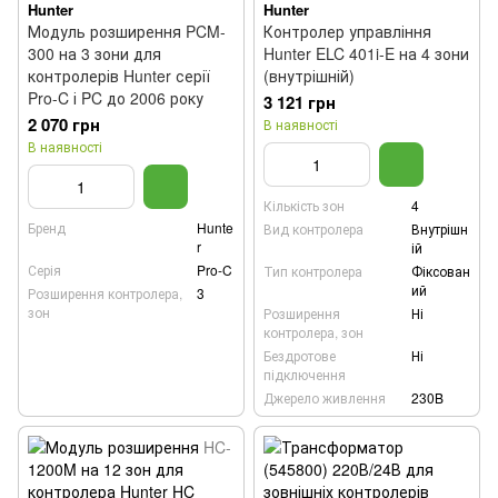
Hunter
Hunter
Модуль розширення PCM-
Контролер управління
300 на 3 зони для
Hunter ELC 401i-E на 4 зони
контролерів Hunter серії
(внутрішній)
Pro-C і PC до 2006 року
3 121 грн
2 070 грн
В наявності
В наявності
Кількість зон
4
Бренд
Hunte
Вид контролера
Внутрішн
r
ій
Серія
Pro-C
Тип контролера
Фіксован
ий
Розширення контролера,
3
зон
Розширення
Ні
контролера, зон
Бездротове
Ні
підключення
Джерело живлення
230B