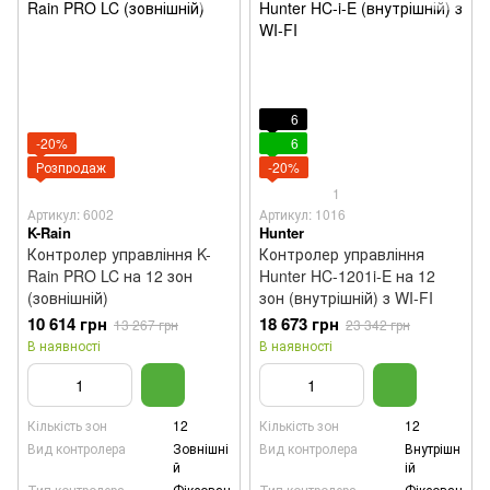
6
-20%
6
Розпродаж
-20%
1
Артикул: 6002
Артикул: 1016
K-Rain
Hunter
Контролер управління K-
Контролер управління
Rain PRO LC на 12 зон
Hunter HC-1201i-E на 12
(зовнішній)
зон (внутрішній) з WI-FI
10 614 грн
18 673 грн
13 267 грн
23 342 грн
В наявності
В наявності
Кількість зон
12
Кількість зон
12
Вид контролера
Зовнішні
Вид контролера
Внутрішн
й
ій
Тип контролера
Фіксован
Тип контролера
Фіксован