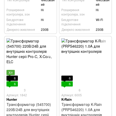
ий
ий
Розширення
Ні
Розширення
Ні
контролера, зон
контролера, зон
Бездротове
Ні
Бездротове
Wi-Fi
підключення
підключення
Джерело живлення
230B
Джерело живлення
230B
Хіт
6
6
6
6
3
6
Артикул: 1842
Артикул: 6005
Hunter
K-Rain
Трансформатор (545700)
Трансформатор K-Rain
220В/24В для внутрішніх
(PRPS46220) 1.0A для
контролерів Hunter серії
внутрішніх контролерів