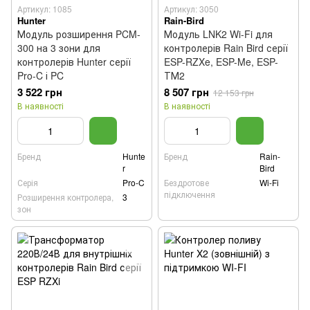
Артикул: 1085
Артикул: 3050
Hunter
Rain-Bird
Модуль розширення PCM-
Модуль LNK2 Wi-Fi для
300 на 3 зони для
контролерів Rain Bird серії
контролерів Hunter серії
ESP-RZXe, ESP-Me, ESP-
Pro-C і PC
ТМ2
3 522 грн
8 507 грн
12 153 грн
В наявності
В наявності
Бренд
Hunte
Бренд
Rain-
r
Bird
Серія
Pro-C
Бездротове
Wi-Fi
підключення
Розширення контролера,
3
зон