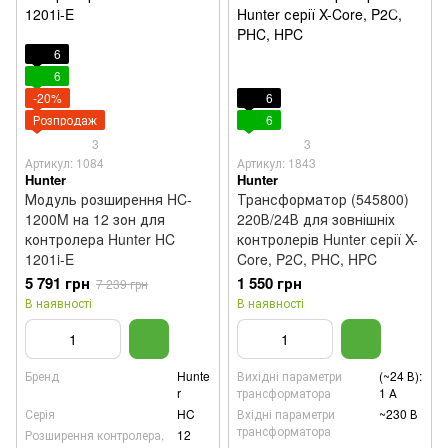
6
6
-20%
6
Розпродаж
6
3
3
Артикул: 1084
Артикул: 1843
Hunter
Hunter
Модуль розширення HC-
Трансформатор (545800)
1200M на 12 зон для
220В/24В для зовнішніх
контролера Hunter HC
контролерів Hunter серії X-
1201i-E
Core, P2C, PHC, HPC
5 791 грн
1 550 грн
7 239 грн
В наявності
В наявності
Бренд
Hunte
Вихідні параметри
(~24 В):
r
трансформатора
1 А
Серія
HC
Вхідні параметри
~230 В
трансформатора
Розширення контролера,
12