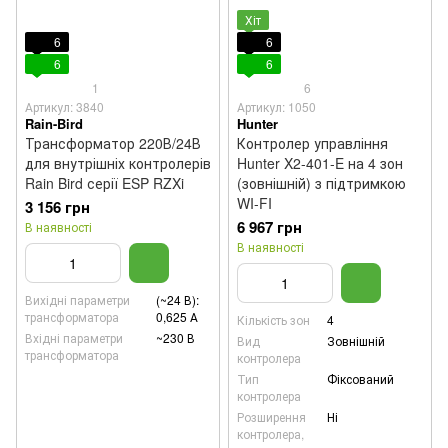
Хіт
6
6
6
6
1
6
Артикул: 3840
Артикул: 1050
Rain-Bird
Hunter
Трансформатор 220В/24В
Контролер управління
для внутрішніх контролерів
Hunter X2-401-E на 4 зон
Rain Bird серії ESP RZXi
(зовнішній) з підтримкою
WI-FI
3 156 грн
6 967 грн
В наявності
В наявності
Вихідні параметри
(~24 В):
трансформатора
0,625 А
Кількість зон
4
Вхідні параметри
~230 В
Вид
Зовнішній
трансформатора
контролера
Тип
Фіксований
контролера
Розширення
Ні
контролера,