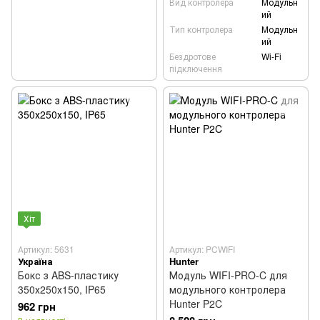
Вид контролера
Модульн
ий
Тип контролера
Модульн
ий
Бездротове
Wi-Fi
підключення
Хіт
Артикул: 5631
Артикул: PCWIFI
Україна
Hunter
Бокс з ABS-пластику
Модуль WIFI-PRO-C для
350х250х150, IP65
модульного контролера
Hunter P2C
962 грн