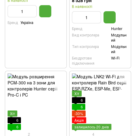
8 528 грн
В наявності
В наявності
Бренд
Україна
Бренд
Hunter
Вид контролера
Модульн
ий
Тип контролера
Модульн
ий
Бездротове
Wi-Fi
підключення
Хіт
6
6
Хіт
-30%
6
Акція
6
залишилось 20 днів
2
4