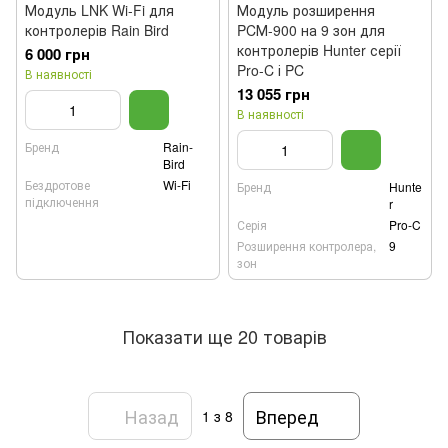
Модуль LNK Wi-Fi для
Модуль розширення
контролерів Rain Bird
PCМ-900 на 9 зон для
контролерів Hunter серії
6 000 грн
Pro-C і PC
В наявності
13 055 грн
В наявності
Бренд
Rain-
Bird
Бездротове
Wi-Fi
Бренд
Hunte
підключення
r
Серія
Pro-C
Розширення контролера,
9
зон
Показати ще 20 товарів
Назад
Вперед
1
з 8